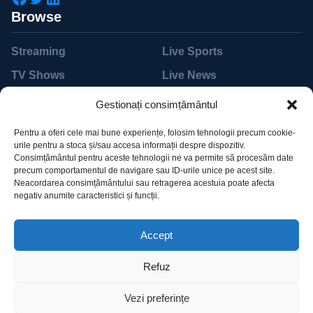
Browse
Streaming
Live Sports
TV Shows
Live News
Movies
Live TV
Gestionați consimțământul
Support
Pentru a oferi cele mai bune experiențe, folosim tehnologii precum cookie-
urile pentru a stoca și/sau accesa informații despre dispozitiv.
Help Desk
Accessibility
Consimțământul pentru aceste tehnologii ne va permite să procesăm date
precum comportamentul de navigare sau ID-urile unice pe acest site.
Billing
Subscribe
Neacordarea consimțământului sau retragerea acestuia poate afecta
negativ anumite caracteristici și funcții.
Pricing
Devices
Accept
Refuz
Vezi preferințe
©2023 Dali. Designed by MadrasThemes. All Rights