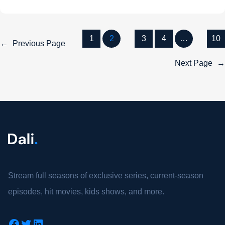
1
2
3
4
…
10
←
Previous Page
Next Page
→
Stream full seasons of exclusive series, current-season
episodes, hit movies, kids shows, and more.