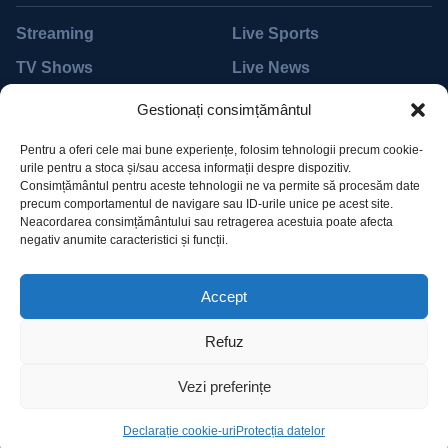
Streaming
Live Sports
TV Shows
Live News
Movies
Live TV
Gestionați consimțământul
Support
Pentru a oferi cele mai bune experiențe, folosim tehnologii precum cookie-
urile pentru a stoca și/sau accesa informații despre dispozitiv.
Help Desk
Accessibility
Consimțământul pentru aceste tehnologii ne va permite să procesăm date
precum comportamentul de navigare sau ID-urile unice pe acest site.
Billing
Subscribe
Neacordarea consimțământului sau retragerea acestuia poate afecta
negativ anumite caracteristici și funcții.
Pricing
Devices
Accept
Refuz
Vezi preferințe
©2023 Dali. Designed by MadrasThemes. All Rights
Reserved. Privacy Policy
Declarație cookie-uri
Protecția datelor