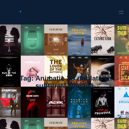
Tag:
Animație 3D dublată și
subtitrată română