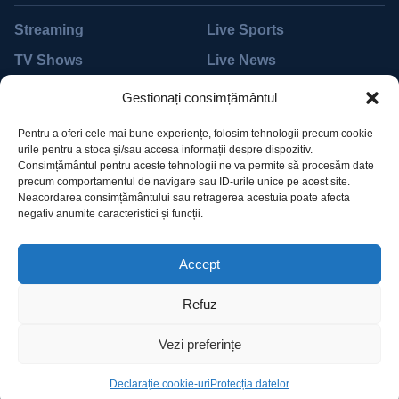
Streaming
Live Sports
TV Shows
Live News
Movies
Live TV
Gestionați consimțământul
Support
Pentru a oferi cele mai bune experiențe, folosim tehnologii precum cookie-
urile pentru a stoca și/sau accesa informații despre dispozitiv.
Help Desk
Accessibility
Consimțământul pentru aceste tehnologii ne va permite să procesăm date
precum comportamentul de navigare sau ID-urile unice pe acest site.
Billing
Subscribe
Neacordarea consimțământului sau retragerea acestuia poate afecta
negativ anumite caracteristici și funcții.
Pricing
Devices
Accept
Refuz
Vezi preferințe
©2023 Dali. Designed by MadrasThemes. All Rights
Reserved. Privacy Policy
Declarație cookie-uri
Protecția datelor