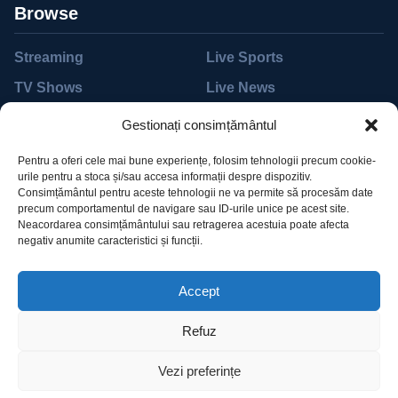
Browse
Streaming
Live Sports
TV Shows
Live News
Movies
Live TV
Gestionați consimțământul
Support
Pentru a oferi cele mai bune experiențe, folosim tehnologii precum cookie-
urile pentru a stoca și/sau accesa informații despre dispozitiv.
Help Desk
Accessibility
Consimțământul pentru aceste tehnologii ne va permite să procesăm date
precum comportamentul de navigare sau ID-urile unice pe acest site.
Billing
Subscribe
Neacordarea consimțământului sau retragerea acestuia poate afecta
negativ anumite caracteristici și funcții.
Pricing
Devices
Accept
Refuz
Vezi preferințe
©2023 Dali. Designed by MadrasThemes. All Rights