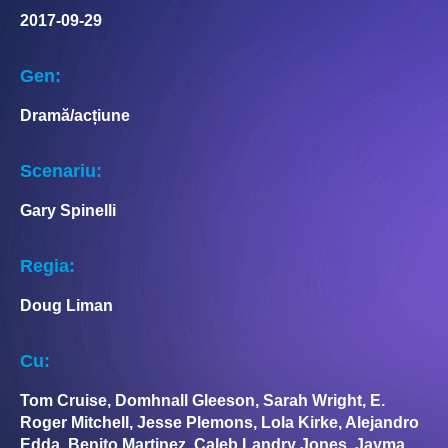
2017-09-29
Gen:
Dramă/acțiune
Scenariu:
Gary Spinelli
Regia:
Doug Liman
Cu:
Tom Cruise, Domhnall Gleeson, Sarah Wright, E.
Roger Mitchell, Jesse Plemons, Lola Kirke, Alejandro
Edda, Benito Martinez, Caleb Landry Jones, Jayma