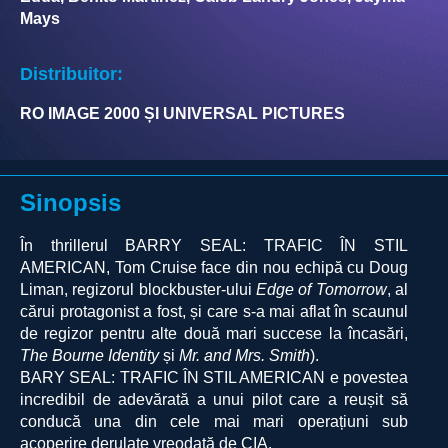
Mays
Distribuitor:
RO IMAGE 2000 ȘI UNIVERSAL PICTURES
Sinopsis
În thrillerul BARRY SEAL: TRAFIC ÎN STIL
AMERICAN, Tom Cruise face din nou echipă cu Doug
Liman, regizorul blockbuster-ului
Edge of Tomorrow
, al
cărui protagonist a fost, și care s-a mai aflat în scaunul
de regizor pentru alte două mari succese la încasări,
The Bourne Identity
și
Mr. and Mrs. Smith
).
BARY SEAL: TRAFIC ÎN STIL AMERICAN e povestea
incredibil de adevărată a unui pilot care a reușit să
conducă una din cele mai mari operațiuni sub
acoperire derulate vreodată de CIA.