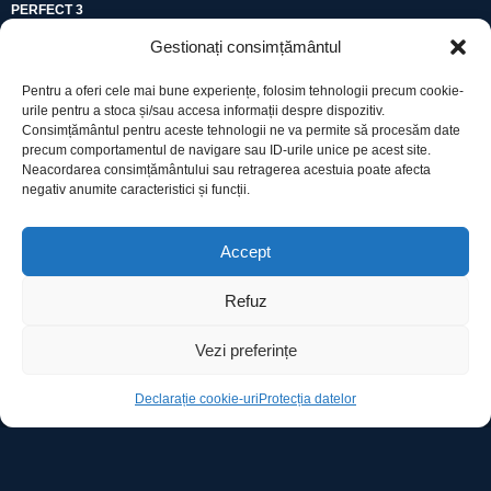
PERFECT 3
Gestionați consimțământul
Pentru a oferi cele mai bune experiențe, folosim tehnologii precum cookie-
urile pentru a stoca și/sau accesa informații despre dispozitiv.
Consimțământul pentru aceste tehnologii ne va permite să procesăm date
precum comportamentul de navigare sau ID-urile unice pe acest site.
Utile
Neacordarea consimțământului sau retragerea acestuia poate afecta
negativ anumite caracteristici și funcții.
Protecția datelor
Accept
Declarație cookie-uri
Refuz
Contact
Vezi preferințe
Declarație cookie-uri
Protecția datelor
Ro Image SRL
Strada Mihai Eminescu, nr. 142, et.7, ap. 23,
sector 2, BUCURESTI
Tel:
+40 (21) 250.5103,
+40 (21) 250.5104