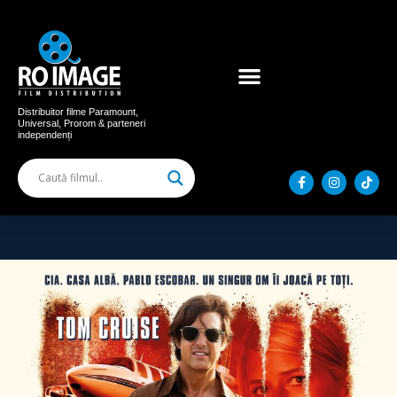
Acum în cinema
Filme distribuite
Distribuitor filme Paramount,
Universal, Prorom & parteneri
independenți