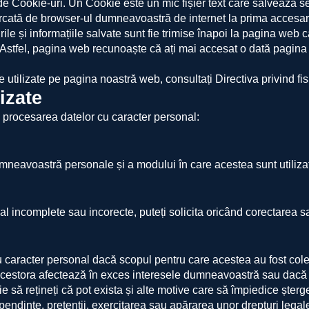
e Cookie-uri. Un Cookie este un mic fișier text care salvează s
rcată de browser-ul dumneavoastră de internet la prima accesa
le și informațiile salvate sunt fie trimise înapoi la pagina web c
 Astfel, pagina web recunoaște că ați mai accesat o dată pagina 
e utilizate pe pagina noastră web, consultați Directiva privind fi
izate
a procesarea datelor cu caracter personal:
dumneavoastră personale și a modului în care acestea sunt utiliza
al incomplete sau incorecte, puteți solicita oricând corectarea 
u caracter personal dacă scopul pentru care acestea au fost col
 acestora afectează în exces interesele dumneavoastră sau dac
e să rețineți că pot exista și alte motive care să împiedice ște
pendinte, pretenții, exercitarea sau apărarea unor drepturi legale