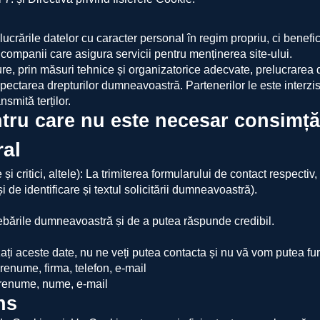
ile datelor cu caracter personal în regim propriu, ci beneficiaz
 companii care asigura servicii pentru menținerea site-ului.
igure, prin măsuri tehnice și organizatorice adecvate, prelucrar
espectarea drepturilor dumneavoastră. Partenerilor le este interzi
smită terților.
entru care nu este necesar consimț
ral
și critici, altele): La trimiterea formularului de contact respecti
i de identificare și textul solicitării dumneavoastră).
trebările dumneavoastră și de a putea răspunde credibil.
zați aceste date, nu ne veți putea contacta și nu vă vom putea furn
renume, firma, telefon, e-mail
prenume, nume, e-mail
ns