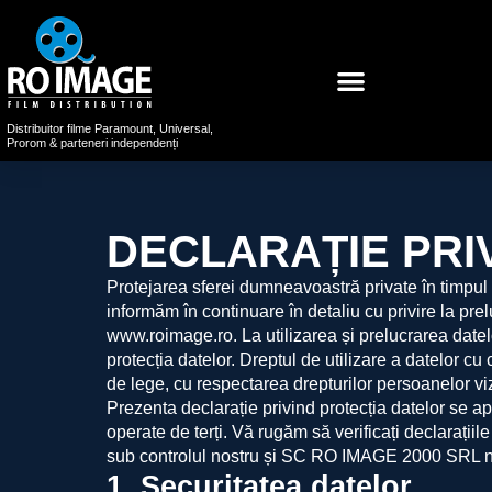
Distribuitor filme Paramount, Universal,
Prorom & parteneri independenți
DECLARAȚIE PRI
Protejarea sferei dumneavoastră private în timpul 
informăm în continuare în detaliu cu privire la pr
www.roimage.ro. La utilizarea și prelucrarea date
protecția datelor. Dreptul de utilizare a datelor 
de lege, cu respectarea drepturilor persoanelor vi
Prezenta declarație privind protecția datelor se a
operate de terți. Vă rugăm să verificați declarații
sub controlul nostru și SC RO IMAGE 2000 SRL nu 
1. Securitatea datelor