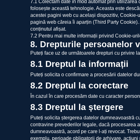
7.1 Colectăm date în mod automat prin utilizarea d
folosește această tehnologie. Aceasta este descă
acestei pagini web cu același dispozitiv, Cookie-uri
pagină web căreia îi aparțin (Third Party Cookie).
conținutul afișat.
7.2 Pentru mai multe informații privind Cookie-uril
8. Drepturile persoanelor v
Puteți face uz de următoarele drepturi cu privire l
8.1 Dreptul la informații
Puteți solicita o confirmare a procesării datelor 
8.2 Dreptul la corectare
În cazul în care procesăm date cu caracter person
8.3 Dreptul la ștergere
Puteți solicita ștergerea datelor dumneavoastră c
contravine prevederilor legale, dacă procesarea
dumneavoastră, acord pe care l-ați revocat. Trebui
exemplu, perioade obligatorii de arhivare, acțiuni 