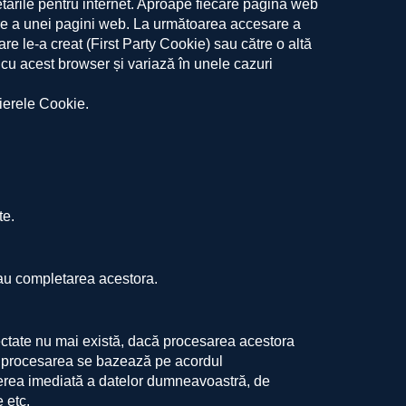
etările pentru internet. Aproape fiecare pagină web
re a unei pagini web. La următoarea accesare a
are le-a creat (First Party Cookie) sau către o altă
cu acest browser și variază în unele cazuri
sierele Cookie.
te.
sau completarea acestora.
ectate nu mai există, dacă procesarea acestora
ă procesarea se bazează pe acordul
rgerea imediată a datelor dumneavoastră, de
 etc.