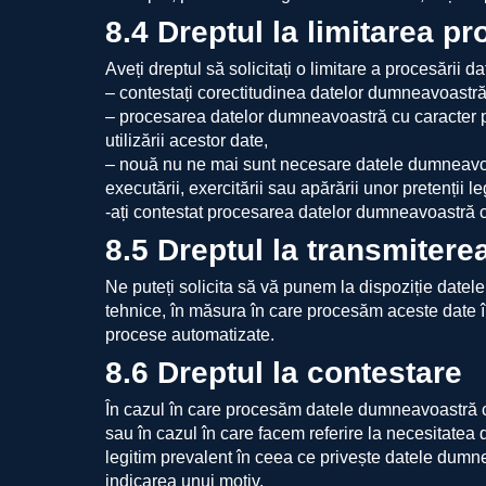
8.4 Dreptul la limitarea pr
Aveți dreptul să solicitați o limitare a procesării
– contestați corectitudinea datelor dumneavoastră
– procesarea datelor dumneavoastră cu caracter per
utilizării acestor date,
– nouă nu ne mai sunt necesare datele dumneavoas
executării, exercitării sau apărării unor pretenții l
-ați contestat procesarea datelor dumneavoastră c
8.5 Dreptul la transmitere
Ne puteți solicita să vă punem la dispoziție datele 
tehnice, în măsura în care procesăm aceste date î
procese automatizate.
8.6 Dreptul la contestare
În cazul în care procesăm datele dumneavoastră cu 
sau în cazul în care facem referire la necesitatea 
legitim prevalent în ceea ce privește datele dumne
indicarea unui motiv.