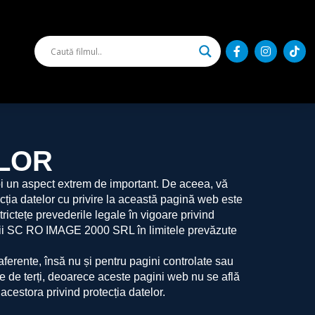
ELOR
noi un aspect extrem de important. De aceea, vă
cția datelor cu privire la această pagină web este
ctețe prevederile legale în vigoare privind
etății SC RO IMAGE 2000 SRL în limitele prevăzute
ferente, însă nu și pentru pagini controlate sau
ate de terți, deoarece aceste pagini web nu se află
estora privind protecția datelor.