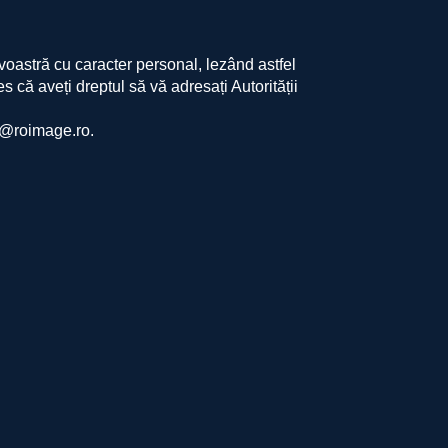
oastră cu caracter personal, lezând astfel
 că aveți dreptul să vă adresați Autorității
pr@roimage.ro.