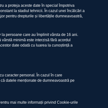
 a proteja aceste date în special împotriva
nstant la stadiul tehnicii. În cazul unei încălcări a
r pentru drepturile și libertățile dumneavoastră,
 la persoane care au împlinit vârsta de 16 ani.
tă vârstă minimă este interzisă fără acordul
 acestor date odată cu luarea la cunoștință a
cu caracter personal. În cazul în care
ul că datele menționate de dumneavoastră pe
entru mai multe informații privind Cookie-urile