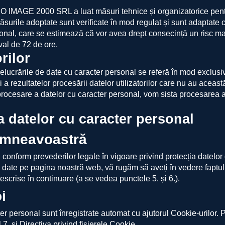
O IMAGE 2000 SRL a luat măsuri tehnice și organizatorice pentru
surile adoptate sunt verificate în mod regulat și sunt adaptate co
nal, care se estimează că vor avea drept consecință un risc majo
rval de 72 de ore.
rilor
ucrările de date cu caracter personal se referă în mod exclusiv
 a rezultatelor procesării datelor utilizatorilor care nu au aceas
c o procesare a datelor cu caracter personal, vom sista procesarea
a datelor cu caracter personal
dumneavoastră
conform prevederilor legale în vigoare privind protecția datelor 
u date pe pagina noastră web, vă rugăm să aveți în vedere fapt
descrise în continuare (a se vedea punctele 5. și 6.).
i
er personal sunt înregistrate automat cu ajutorul Cookie-urilor. P
7. și Directiva privind fisierele Cookie.