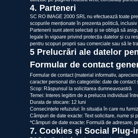
4. Parteneri
SC RO IMAGE 2000 SRL nu efectuează toate prelucrăr
scopurile menționate în prezenta politică, inclusiv
Partenerii sunt atent selectați și se obligă să as
legale în vigoare privind protecția datelor și cu r
pentru scopuri proprii sau comerciale sau să le tran
5 Prelucrări ale datelor p
Formular de contact gene
Formular de contact (material informativ, apreciere 
caracter personal din categoriile: date de contact ș
Scop: Răspunsul la solicitarea dumneavoastră
Temei: Interes legitim de a prelucra individual în
Durata de stocare: 12 luni
Consecințele refuzului: în situația în care nu furni
Câmpuri de date exacte: Text solicitare, nume și p
*Câmpuri de date exacte: Formulă de adresare, 
7. Cookies și Social Plug-i