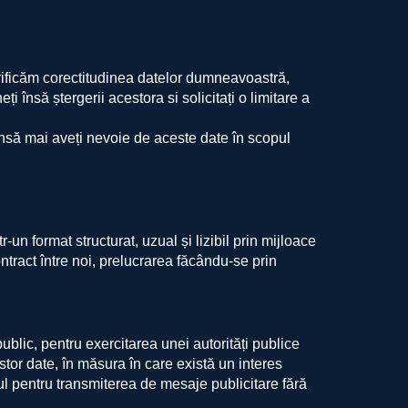
:
rificăm corectitudinea datelor dumneavoastră,
nsă ștergerii acestora si solicitați o limitare a
să mai aveți nevoie de aceste date în scopul
un format structurat, uzual și lizibil prin mijloace
ract între noi, prelucrarea făcându-se prin
blic, pentru exercitarea unei autorități publice
stor date, în măsura în care există un interes
ul pentru transmiterea de mesaje publicitare fără