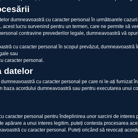
ocesării
 datelor dumneavoastră cu caracter personal în următoarele cazuri
, acest lucru survenind pentru un termen, care ne permite să ve
sonal contravine prevederilor legale, dumneavoastră vă opuneți î
tră cu caracter personal în scopul prevăzut, dumneavoastră în
egale sau
u caracter personal.
a datelor
dumneavoastră cu caracter personal pe care ni le-ați furnizat într-
n baza acordului dumneavoastră sau pentru executarea unui cont
caracter personal pentru îndeplinirea unor sarcini de interes pu
de apărare a unui interes legitim, puteți contesta procesarea ace
avoastră cu caracter personal. Puteți oricând să revocați acord