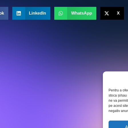
ok
LinkedIn
WhatsApp
X
Pentru a ofe
stoca și/sau
ne va permi
pe acest sit
negativ anumi
A