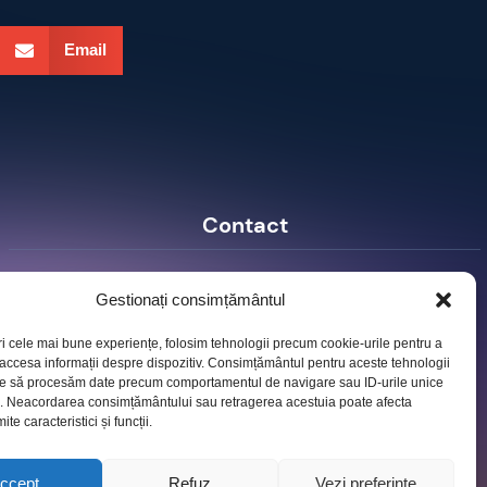
Email
Contact
Ro Image SRL
Gestionați consimțământul
Strada Mihai Eminescu, nr. 142, et.7, ap. 23,
sector 2, BUCURESTI
ri cele mai bune experiențe, folosim tehnologii precum cookie-urile pentru a
Tel:
+40 (21) 250.5103,
+40 (21) 250.5104
 accesa informații despre dispozitiv. Consimțământul pentru aceste tehnologii
E-mail:
office@roimage.ro
te să procesăm date precum comportamentul de navigare sau ID-urile unice
e. Neacordarea consimțământului sau retragerea acestuia poate afecta
te caracteristici și funcții.
ccept
Refuz
Vezi preferințe