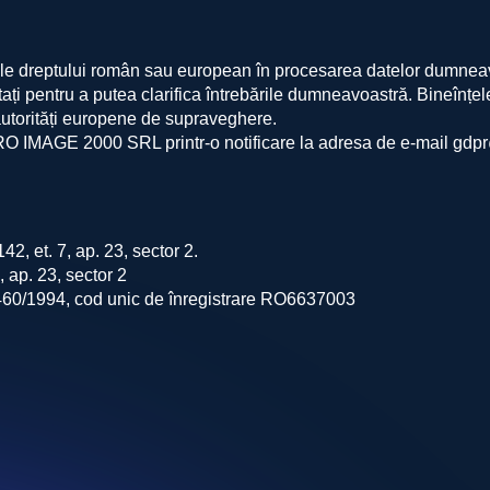
ale dreptului român sau european în procesarea datelor dumneav
i pentru a putea clarifica întrebările dumneavoastră. Bineînțeles
autorități europene de supraveghere.
SC RO IMAGE 2000 SRL printr-o notificare la adresa de e-mail gd
42, et. 7, ap. 23, sector 2.
, ap. 23, sector 2
26460/1994, cod unic de înregistrare RO6637003