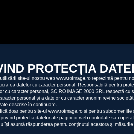
VIND PROTECȚIA DAT
utilizării site-ul nostru web www.roimage.ro reprezintă pentru 
elucrarea datelor cu caracter personal. Responsabilă pentru prote
lor cu caracter personal, SC RO IMAGE 2000 SRL respectă cu stri
cu caracter personal și a datelor cu caracter anonim revine soci
zate descrise în continuare.
plică doar pentru site-ul www.roimage.ro și pentru subdomeniile a
le privind protecția datelor ale paginilor web controlate sau oper
își asumă răspunderea pentru conținutul acestora și măsurile ac