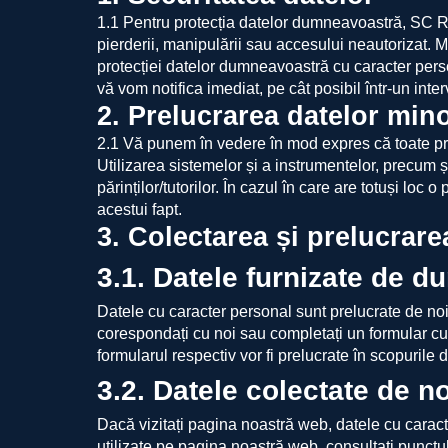
1.1 Pentru protecția datelor dumneavoastră, SC R
pierderii, manipulării sau accesului neautorizat. Mă
protecției datelor dumneavoastră cu caracter perso
vă vom notifica imediat, pe cât posibil într-un inte
2. Prelucrarea datelor mino
2.1 Vă punem în vedere în mod expres că toate prel
Utilizarea sistemelor și a instrumentelor, precum și
părinților/tutorilor. În cazul în care are totuși lo
acestui fapt.
3. Colectarea și prelucrare
3.1. Datele furnizate de 
Datele cu caracter personal sunt prelucrate de noi 
corespondați cu noi sau completați un formular c
formularul respectiv vor fi prelucrate în scopurile 
3.2. Datele colectate de no
Dacă vizitați pagina noastră web, datele cu caract
utilizate pe pagina noastră web, consultați punctul 