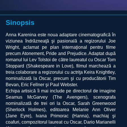
Sinopsis
Anna Karenina este noua adaptare cinematografică în
viziunea îndrăzneaţă şi pasională a regizorului Joe
Wright, aclamat pe plan internaţional pentru filme
precum Atonement, Pride and Prejudice. Adaptat după
romanul lui Lev Tolstoi de către laureatul cu Oscar Tom
Stoppard (Shakespeare in Love), filmul marchează a
treia colaborare a regizorului cu actriţa Keira Knightley,
nominalizată la Oscar, precum şi cu producătorii Tim
Bevan, Eric Fellner şi Paul Webster.
Echipa artisică îi mai include pe directorul de imagine
Seamus McGarvey (The Avengers), scenografa
nominalizată de trei ori la Oscar, Sarah Greenwood
(Sherlock Holmes), editoarea Melanie Ann Oliver
(Jane Eyre), Ivana Primorac (Hanna), machiaj şi
coafuri, compozitorul laureat cu Oscar, Dario Marianelli