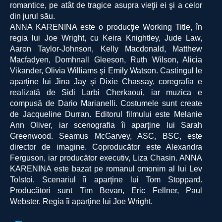
romantice, pe atât de tragice asupra vieţii ei şi a celor
din jurul său.
ANNA KARENINA este o producţie Working Title, în
regia lui Joe Wright, cu Keira Knightley, Jude Law,
Aaron Taylor-Johnson, Kelly Macdonald, Matthew
Macfadyen, Domhnall Gleeson, Ruth Wilson, Alicia
Vikander, Olivia Williams şi Emily Watson. Castingul le
aparţine lui Jina Jay şi Dixie Chassay, coregrafia e
realizată de Sidi Larbi Cherkaoui, iar muzica e
compusă de Dario Marianelli. Costumele sunt create
de Jacqueline Durran. Editorul filmului este Melanie
Ann Oliver, iar scenografia îi aparţine lui Sarah
Greenwood. Seamus McGarvey, ASC, BSC, este
director de imagine. Coproducător este Alexandra
Ferguson, iar producător executiv, Liza Chasin. ANNA
KARENINA este bazat pe romanul omonim al lui Lev
Tolstoi. Scenariul îi aparţine lui Tom Stoppard.
Producători sunt Tim Bevan, Eric Fellner, Paul
Webster. Regia îi aparţine lui Joe Wright.