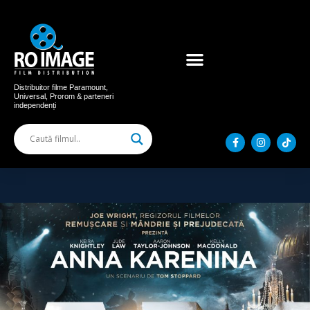
Acum în cinema
Filme distribuite
Distribuitor filme Paramount,
Universal, Prorom & parteneri
independenți