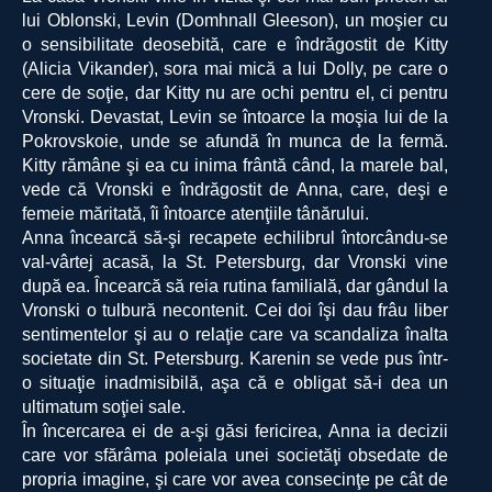
lui Oblonski, Levin (Domhnall Gleeson), un moşier cu
o sensibilitate deosebită, care e îndrăgostit de Kitty
(Alicia Vikander), sora mai mică a lui Dolly, pe care o
cere de soţie, dar Kitty nu are ochi pentru el, ci pentru
Vronski. Devastat, Levin se întoarce la moşia lui de la
Pokrovskoie, unde se afundă în munca de la fermă.
Kitty rămâne şi ea cu inima frântă când, la marele bal,
vede că Vronski e îndrăgostit de Anna, care, deşi e
femeie măritată, îi întoarce atenţiile tânărului.
Anna încearcă să-şi recapete echilibrul întorcându-se
val-vârtej acasă, la St. Petersburg, dar Vronski vine
după ea. Încearcă să reia rutina familială, dar gândul la
Vronski o tulbură necontenit. Cei doi îşi dau frâu liber
sentimentelor şi au o relaţie care va scandaliza înalta
societate din St. Petersburg. Karenin se vede pus într-
o situaţie inadmisibilă, aşa că e obligat să-i dea un
ultimatum soţiei sale.
În încercarea ei de a-şi găsi fericirea, Anna ia decizii
care vor sfărâma poleiala unei societăţi obsedate de
propria imagine, şi care vor avea consecinţe pe cât de