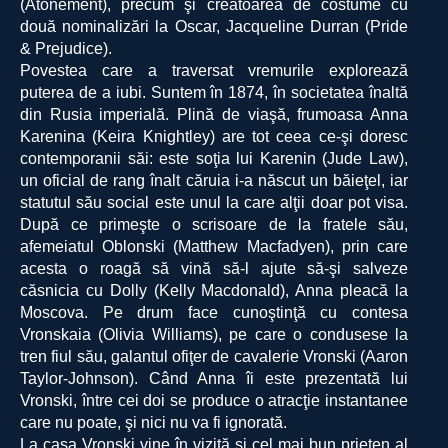
(Atonement), precum şi creatoarea de costume cu
două nominalizări la Oscar, Jacqueline Durran (Pride
& Prejudice).
Povestea care a traversat vremurile explorează
puterea de a iubi. Suntem în 1874, în societatea înaltă
din Rusia imperială. Plină de viaşă, frumoasa Anna
Karenina (Keira Knightley) are tot ceea ce-şi doresc
contemporanii săi: este soţia lui Karenin (Jude Law),
un oficial de rang înalt căruia i-a născut un băieţel, iar
statutul său social este unul la care alţii doar pot visa.
După ce primeşte o scrisoare de la fratele său,
afemeiatul Oblonski (Matthew Macfadyen), prin care
acesta o roagă să vină să-l ajute să-şi salveze
căsnicia cu Dolly (Kelly Macdonald), Anna pleacă la
Moscova. Pe drum face cunoştinţă cu contesa
Vronskaia (Olivia Williams), pe care o condusese la
tren fiul său, galantul ofiţer de cavalerie Vronski (Aaron
Taylor-Johnson). Când Anna îi este prezentată lui
Vronski, între cei doi se produce o atracţie instantanee
care nu poate, şi nici nu va fi ignorată.
La casa Vronski vine în vizită şi cel mai bun prieten al