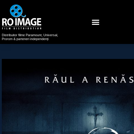
Distribuitor filme Paramount, Universal,
Prorom & parteneri independenți