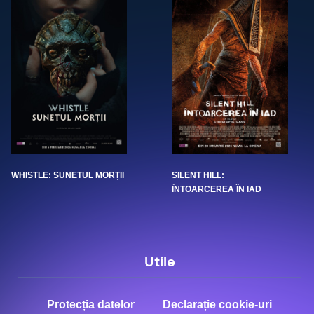
WHISTLE: SUNETUL MORȚII
SILENT HILL:
ÎNTOARCEREA ÎN IAD
Utile
Protecția datelor
Declarație cookie-uri