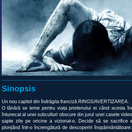
Sinopsis
Un nou capitol din îndrăgita franciză
RINGS/AVERTIZAREA
.
O tânără se teme pentru viața prietenului ei când acesta î
întunecat al unei subculturi obscure din jurul unei casete vid
șapte zile pe oricine a vizionat-o. Decide să se sacrifice e
plonjând într-o încrengătură de descoperiri înspăimântătoare: