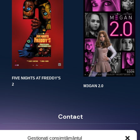
FIVE NIGHTS AT FREDDY’S
2
M3GAN 2.0
Contact
Ro Image SRL
Gestionați consimțământul
Strada Mihai Eminescu, nr. 142, et.7, ap. 23,