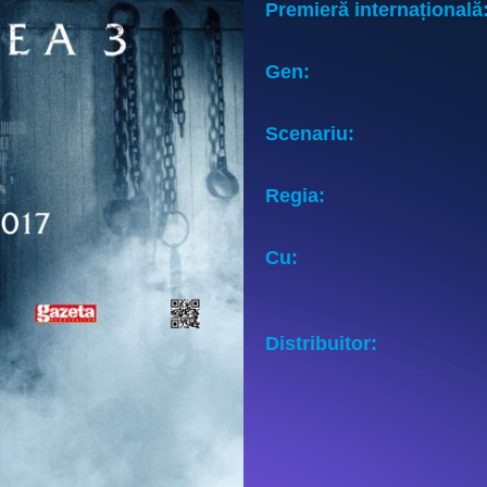
Premieră internațională
Gen:
Scenariu:
Regia:
Cu:
Distribuitor: