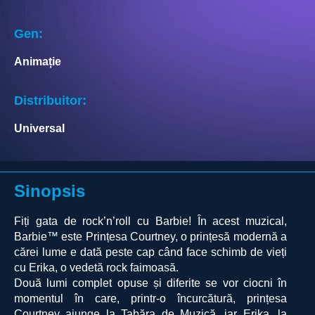
Gen:
Animație
Distribuitor:
Universal
Sinopsis
Fiți gata de rock’n’roll cu Barbie! În acest muzical,
Barbie™ este Prințesa Courtney, o prințesă modernă a
cărei lume e dată peste cap când face schimb de vieți
cu Erika, o vedetă rock faimoasă.
Două lumi complet opuse și diferite se vor ciocni în
momentul în care, printr-o încurcătură, prințesa
Courtney ajunge la Tabăra de Muzică, iar Erika, la