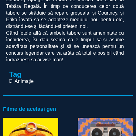
Tabăra Regală. În timp ce conducerea celor două
tabere se străduie să repare greșeala, și Courtney, și
Erika învață să se adapteze mediului nou pentru ele,
distrându-se și făcându-și prieteni noi.
Când fetele află că ambele tabere sunt amenințate cu
închiderea, își dau seama că e timpul să-și asume
adevărata personalitate și să se unească pentru un
concurs legendar care va arăta că totul e posibil când
îndrăznești să ai vise mari!
Tag
Animație
Filme de același gen