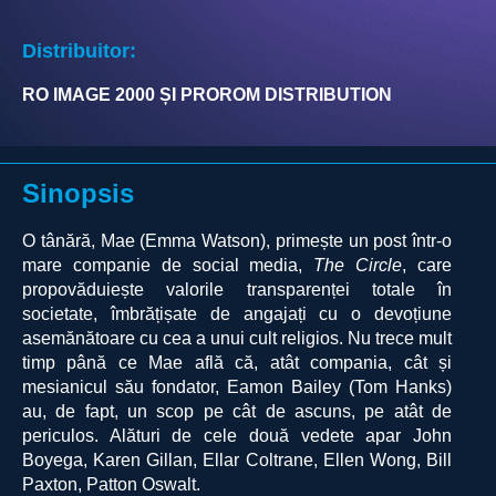
Distribuitor:
RO IMAGE 2000 ȘI PROROM DISTRIBUTION
Sinopsis
O tânără, Mae (Emma Watson), primește un post într-o
mare companie de social media,
The Circle
, care
propovăduiește valorile transparenței totale în
societate, îmbrățișate de angajați cu o devoțiune
asemănătoare cu cea a unui cult religios. Nu trece mult
timp până ce Mae află că, atât compania, cât și
mesianicul său fondator, Eamon Bailey (Tom Hanks)
au, de fapt, un scop pe cât de ascuns, pe atât de
periculos. Alături de cele două vedete apar John
Boyega, Karen Gillan, Ellar Coltrane, Ellen Wong, Bill
Paxton, Patton Oswalt.