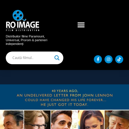
Acum în cinema
Filme distribuite
Distribuitor filme Paramount,
Universal, Prorom & parteneri
independenți