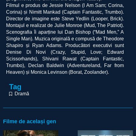
Filmul e produs de Jessie Nelson (I Am Sam; Corina,
Corina) și Nimitt Mankad (Captain Fantastic, Trumbo).
Director de imagine este Steve Yedlin (Looper, Brick).
Montajul e realizat de Julie Monroe (Mud, The Patriot).
Scenografia îi aparține lui Dan Bishop (“Mad Men,” A
Single Man). Muzica originală e compusă de Theodore
Shapiro și Ryan Adams. Producători executivi sunt
Denise Di Novi (Crazy, Stupid, Love; Edward
Scissorhands), Shivani Rawat (Captain Fantastic,
Trumbo), Declan Baldwin (Adventureland, Far from
Heaven) și Monica Levinson (Borat, Zoolander).
Tag
Dramă
Filme de același gen