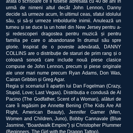
arată o scrisoare ce îi fusese adresată cu 40 de ani în
urmă de nimeni altul decât John Lennon, Danny
decide să urmeze acum, în ultimul ceas, sfatul idolului
său, și să-și urmeze imboldurile inimii. Anulează un
turneu și se duce la un hotel din New Jersey pentru a-
și redescoperi dragostea pentru muzică și pentru
familia pe care o abandonase în drumul său spre
glorie. Inspirat de o poveste adevărată, DANNY
COLLINS are o distribuție de staruri de prim rang și o
coloană sonoră care include nouă piese clasice
compuse de John Lennon, precum și piese originale
ale unor mari nume precum Ryan Adams, Don Was,
Cairan Gribbin și Greg Agar.
Regia și scenariul îi aparțin lui Dan Fogelman (Crazy,
Stupid, Love; Last Vegas). Distribuția e condusă de Al
Pacino (The Godfather, Scent of a Woman), alături de
care îi regăsim pe Annette Bening (The Kids Are All
Right, American Beauty), Jennifer Garner (Men,
Women and Children, Juno), Bobby Cannavale (Blue
Jasmine, “Boardwalk Empire”) și Christopher Plummer
(Beginners, The Girl with the Dragon Tattoo).