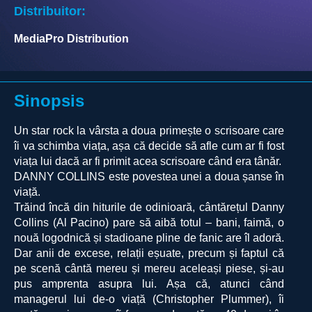
Distribuitor:
MediaPro Distribution
Sinopsis
Un star rock la vârsta a doua primește o scrisoare care
îi va schimba viața, așa că decide să afle cum ar fi fost
viața lui dacă ar fi primit acea scrisoare când era tânăr.
DANNY COLLINS este povestea unei a doua șanse în
viață.
Trăind încă din hiturile de odinioară, cântărețul Danny
Collins (Al Pacino) pare să aibă totul – bani, faimă, o
nouă logodnică și stadioane pline de fanic are îl adoră.
Dar anii de excese, relații eșuate, precum și faptul că
pe scenă cântă mereu și mereu aceleași piese, și-au
pus amprenta asupra lui. Așa că, atunci când
managerul lui de-o viață (Christopher Plummer), îi