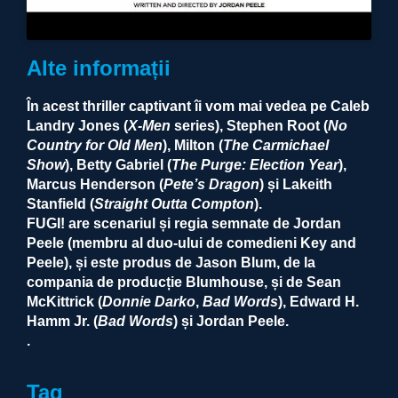
Alte informații
În acest thriller captivant îi vom mai vedea pe Caleb
Landry Jones (
X-Men
series), Stephen Root (
No
Country for Old Men
), Milton (
The Carmichael
Show
), Betty Gabriel (
The Purge: Election Year
),
Marcus Henderson (
Pete’s Dragon
) și Lakeith
Stanfield (
Straight Outta Compton
).
FUGI! are scenariul și regia semnate de Jordan
Peele (membru al duo-ului de comedieni Key and
Peele), și este produs de Jason Blum, de la
compania de producție Blumhouse, și de Sean
McKittrick (
Donnie Darko
,
Bad Words
), Edward H.
Hamm Jr. (
Bad Words
) și Jordan Peele.
.
Tag