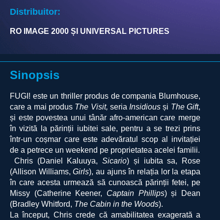
Distribuitor:
RO IMAGE 2000 ȘI UNIVERSAL PICTURES
Sinopsis
FUGI! este un thriller produs de compania Blumhouse,
care a mai produs
The Visit,
seria
Insidious
și
The Gift
,
și este povestea unui tânăr afro-american care merge
în vizită la părinții iubitei sale, pentru a se trezi prins
într-un coșmar care este adevăratul scop al invitației
de a petrece un weekend pe proprietatea acelei familii.
Chris (Daniel Kaluuya,
Sicario
) și iubita sa, Rose
(Allison Williams,
Girls
), au ajuns în relația lor la etapa
în care acesta urmează să cunoască părinții fetei, pe
Missy (Catherine Keener,
Captain Phillips
) și Dean
(Bradley Whitford,
The Cabin in the Woods
).
La început, Chris crede că amabilitatea exagerată a