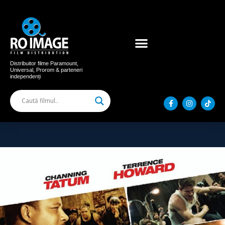
Acum în cinema
Filme distribuite
Distribuitor filme Paramount,
Universal, Prorom & parteneri
independenți