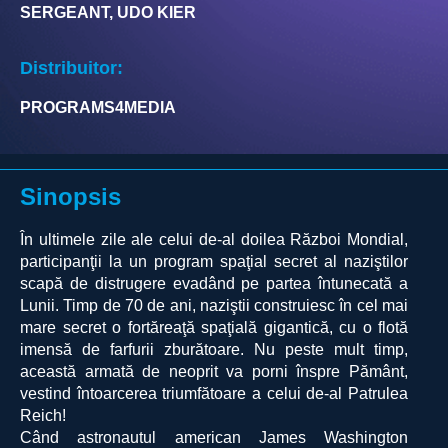
SERGEANT, UDO KIER
Distribuitor:
PROGRAMS4MEDIA
Sinopsis
În ultimele zile ale celui de-al doilea Război Mondial,
participanţii la un program spaţial secret al naziştilor
scapă de distrugere evadând pe partea întunecată a
Lunii. Timp de 70 de ani, naziştii construiesc în cel mai
mare secret o fortăreaţă spaţială gigantică, cu o flotă
imensă de farfurii zburătoare. Nu peste mult timp,
această armată de neoprit va porni înspre Pământ,
vestind întoarcerea triumfătoare a celui de-al Patrulea
Reich!
Când astronautul american James Washington