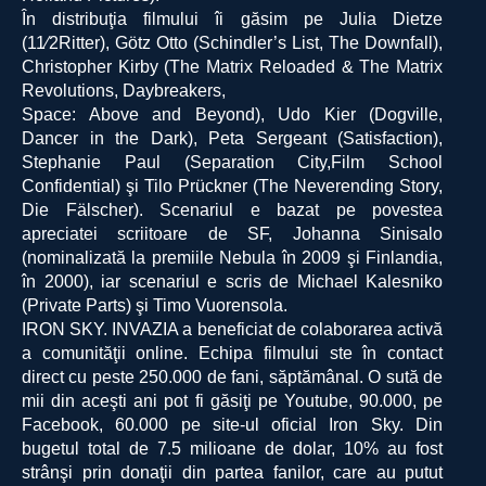
În distribuţia filmului îi găsim pe Julia Dietze
(11⁄2Ritter), Götz Otto (Schindler’s List, The Downfall),
Christopher Kirby (The Matrix Reloaded & The Matrix
Revolutions, Daybreakers,
Space: Above and Beyond), Udo Kier (Dogville,
Dancer in the Dark), Peta Sergeant (Satisfaction),
Stephanie Paul (Separation City,Film School
Confidential) şi Tilo Prückner (The Neverending Story,
Die Fälscher). Scenariul e bazat pe povestea
apreciatei scriitoare de SF, Johanna Sinisalo
(nominalizată la premiile Nebula în 2009 şi Finlandia,
în 2000), iar scenariul e scris de Michael Kalesniko
(Private Parts) şi Timo Vuorensola.
IRON SKY. INVAZIA a beneficiat de colaborarea activă
a comunităţii online. Echipa filmului ste în contact
direct cu peste 250.000 de fani, săptămânal. O sută de
mii din aceşti ani pot fi găsiţi pe Youtube, 90.000, pe
Facebook, 60.000 pe site-ul oficial Iron Sky. Din
bugetul total de 7.5 milioane de dolar, 10% au fost
strânşi prin donaţii din partea fanilor, care au putut