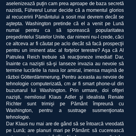
aselenizează puţin cam prea aproape de baza secretă
nazistă, Führerul Lunar decide că a momentul glorios
al recuceririi Pământului a sosit mai devrem decât se
aştepta. Washington pretinde că el a venit pe Lună
numai pentru ca să sporească popularitatea
preşedintelui Statelor Unite, dar nimeni nu-l crede, căci
ce altceva ar fi căutat pe aclo decât să facă prospecţii
pentru un iminent atac al forţelor terestre? Aşa că Al
Patrulea Reich trebuie să reacţioneze imediat! Dar,
înainte ca naziştii să-şi lanseze invazia au nevoie să
termine lucrările la nava lor amiral, imensa maşină de
război Götterdämmerung. Pentru aceasta au nevoie de
tehnologie computerizată, cm ar fi smart phone-ul din
buzunarul lui Washington. Prin urmare, doi ofiţeri
nazişti, nemilosul Klaus Adler şi idealista Renate
Richter sunt trimişi pe Pământ împreună cu
Washington, pentru a sustrage susmenţionata
tehnologie.
Dar Klaus nu mai are de gând să se întoarcă vreodată
pe Lună; are planuri mari pe Pământ: să cucerească