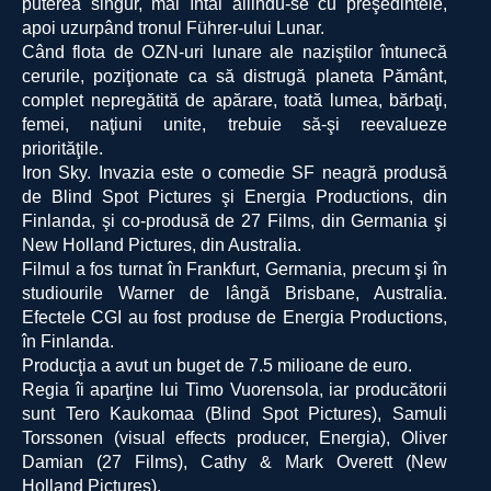
puterea singur, mai întâi aliindu-se cu preşedintele,
apoi uzurpând tronul Führer-ului Lunar.
Când flota de OZN-uri lunare ale naziştilor întunecă
cerurile, poziţionate ca să distrugă planeta Pământ,
complet nepregătită de apărare, toată lumea, bărbaţi,
femei, naţiuni unite, trebuie să-şi reevalueze
priorităţile.
Iron Sky. Invazia este o comedie SF neagră produsă
de Blind Spot Pictures şi Energia Productions, din
Finlanda, şi co-produsă de 27 Films, din Germania şi
New Holland Pictures, din Australia.
Filmul a fos turnat în Frankfurt, Germania, precum şi în
studiourile Warner de lângă Brisbane, Australia.
Efectele CGI au fost produse de Energia Productions,
în Finlanda.
Producţia a avut un buget de 7.5 milioane de euro.
Regia îi aparţine lui Timo Vuorensola, iar producătorii
sunt Tero Kaukomaa (Blind Spot Pictures), Samuli
Torssonen (visual effects producer, Energia), Oliver
Damian (27 Films), Cathy & Mark Overett (New
Holland Pictures).