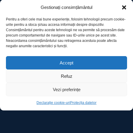
BRUTALISTUL
Gestionați consimțământul
GLADIATORUL II
Pentru a oferi cele mai bune experiențe, folosim tehnologii precum cookie-
urile pentru a stoca și/sau accesa informații despre dispozitiv.
Consimțământul pentru aceste tehnologii ne va permite să procesăm date
precum comportamentul de navigare sau ID-urile unice pe acest site.
Neacordarea consimțământului sau retragerea acestuia poate afecta
negativ anumite caracteristici și funcții.
Utile
Accept
Refuz
Protecția datelor
Declarație cookie-uri
Vezi preferințe
Declarație cookie-uri
Protecția datelor
Contact
Ro Image SRL
Strada Mihai Eminescu, nr. 142, et.7, ap. 23,