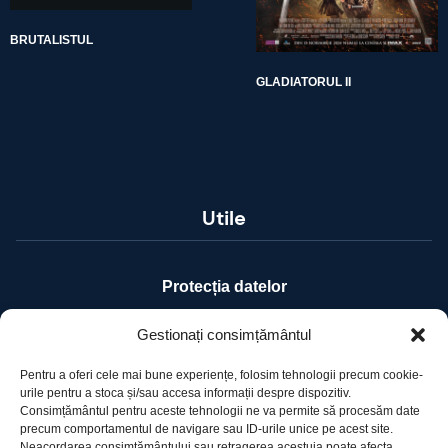
BRUTALISTUL
GLADIATORUL II
Utile
Protecția datelor
Declarație cookie-uri
Gestionați consimțământul
Pentru a oferi cele mai bune experiențe, folosim tehnologii precum cookie-
Contact
urile pentru a stoca și/sau accesa informații despre dispozitiv.
Consimțământul pentru aceste tehnologii ne va permite să procesăm date
precum comportamentul de navigare sau ID-urile unice pe acest site.
Ro Image SRL
Neacordarea consimțământului sau retragerea acestuia poate afecta