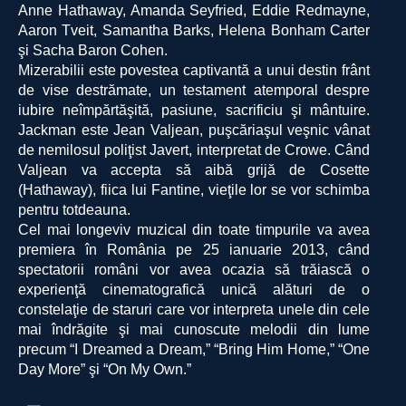
Anne Hathaway, Amanda Seyfried, Eddie Redmayne,
Aaron Tveit, Samantha Barks, Helena Bonham Carter
şi Sacha Baron Cohen.
Mizerabilii este povestea captivantă a unui destin frânt
de vise destrămate, un testament atemporal despre
iubire neîmpărtăşită, pasiune, sacrificiu şi mântuire.
Jackman este Jean Valjean, puşcăriaşul veşnic vânat
de nemilosul poliţist Javert, interpretat de Crowe. Când
Valjean va accepta să aibă grijă de Cosette
(Hathaway), fiica lui Fantine, vieţile lor se vor schimba
pentru totdeauna.
Cel mai longeviv muzical din toate timpurile va avea
premiera în România pe 25 ianuarie 2013, când
spectatorii români vor avea ocazia să trăiască o
experienţă cinematografică unică alături de o
constelaţie de staruri care vor interpreta unele din cele
mai îndrăgite şi mai cunoscute melodii din lume
precum “I Dreamed a Dream,” “Bring Him Home,” “One
Day More” şi “On My Own.”