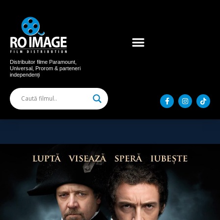
Acum în cinema
Filme distribuite
Distribuitor filme Paramount,
Universal, Prorom & parteneri
independenți