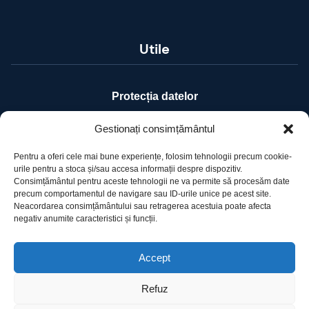
Utile
Protecția datelor
Declarație cookie-uri
Gestionați consimțământul
Pentru a oferi cele mai bune experiențe, folosim tehnologii precum cookie-
Contact
urile pentru a stoca și/sau accesa informații despre dispozitiv.
Consimțământul pentru aceste tehnologii ne va permite să procesăm date
precum comportamentul de navigare sau ID-urile unice pe acest site.
Ro Image SRL
Neacordarea consimțământului sau retragerea acestuia poate afecta
Strada Mihai Eminescu, nr. 142, et.7, ap. 23,
negativ anumite caracteristici și funcții.
sector 2, BUCURESTI
Tel:
+40 (21) 250.5103,
+40 (21) 250.5104
Accept
E-mail:
office@roimage.ro
Refuz