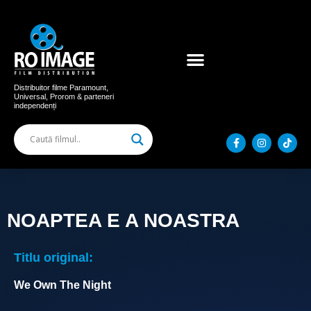
Acum în cinema
Filme distribuite
Distribuitor filme Paramount,
Universal, Prorom & parteneri
independenți
NOAPTEA E A NOASTRA
Titlu original:
We Own The Night