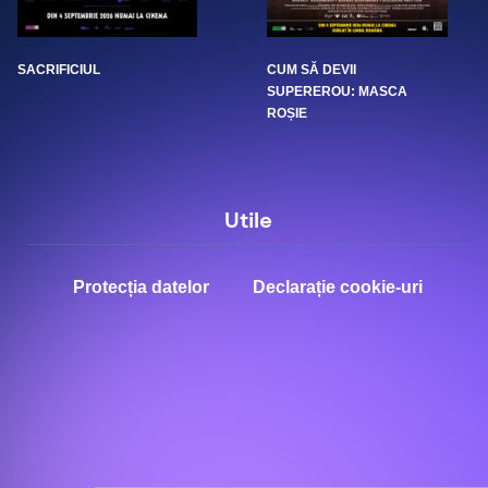
SACRIFICIUL
CUM SĂ DEVII
SUPEREROU: MASCA
ROȘIE
Utile
Protecția datelor
Declarație cookie-uri