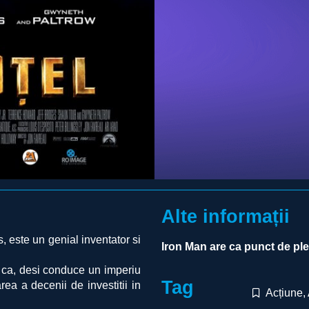
Alte informații
, este un genial inventator si
Iron Man are ca punct de pl
a ca, desi conduce un imperiu
Tag
rea a decenii de investitii in
Acțiune
,