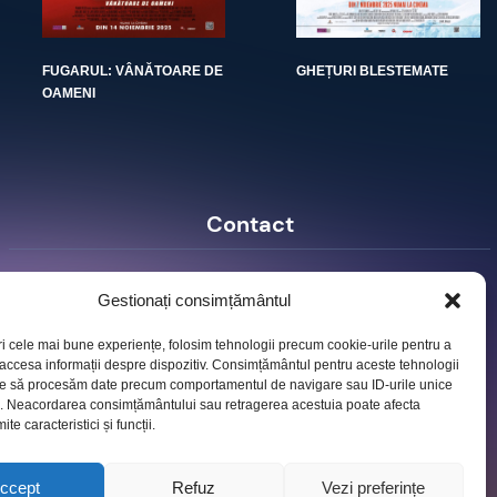
FUGARUL: VÂNĂTOARE DE
GHEȚURI BLESTEMATE
OAMENI
Contact
Ro Image SRL
Gestionați consimțământul
Strada Mihai Eminescu, nr. 142, et.7, ap. 23,
sector 2, BUCURESTI
ri cele mai bune experiențe, folosim tehnologii precum cookie-urile pentru a
Tel:
+40 (21) 250.5103,
+40 (21) 250.5104
 accesa informații despre dispozitiv. Consimțământul pentru aceste tehnologii
E-mail:
office@roimage.ro
te să procesăm date precum comportamentul de navigare sau ID-urile unice
e. Neacordarea consimțământului sau retragerea acestuia poate afecta
te caracteristici și funcții.
ccept
Refuz
Vezi preferințe