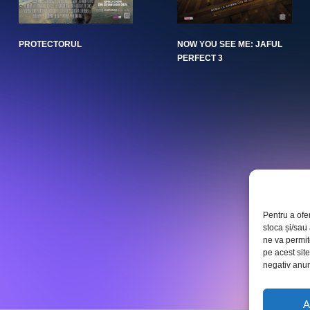
PROTECTORUL
NOW YOU SEE ME: JAFUL
PERFECT 3
Pentru a ofe
stoca și/sau
ne va permi
pe acest sit
negativ anumi
A