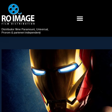
Distribuitor filme Paramount, Universal,
Prorom & parteneri independenți