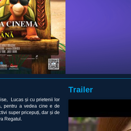
Trailer
ise, Lucas și cu prietenii lor
tă, pentru a vedea cine e de
tivi super pricepuți, dar și de
va Regatul.