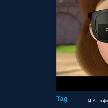
C
Tag
Animație