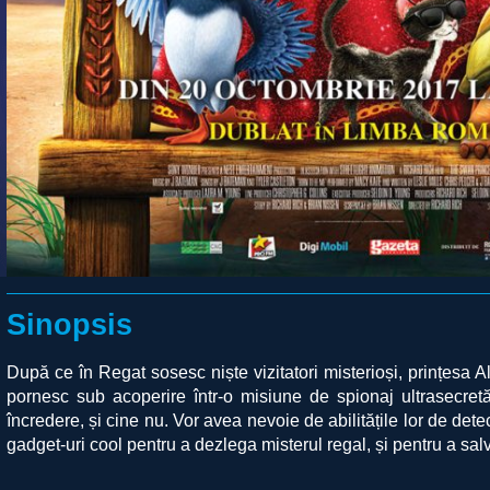
Sinopsis
După ce în Regat sosesc niște vizitatori misterioși, prințesa Al
pornesc sub acoperire într-o misiune de spionaj ultrasecre
încredere, și cine nu. Vor avea nevoie de abilitățile lor de detec
gadget-uri cool pentru a dezlega misterul regal, și pentru a sal