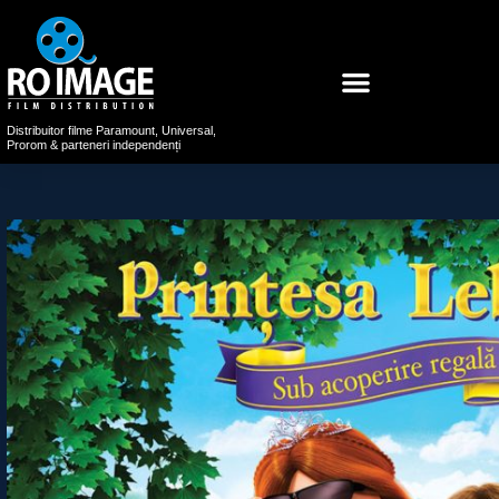
Distribuitor filme Paramount, Universal,
Prorom & parteneri independenți