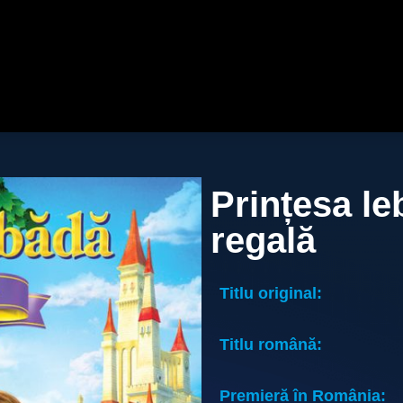
Prințesa le
regală
Titlu original:
Titlu română:
Premieră în România: