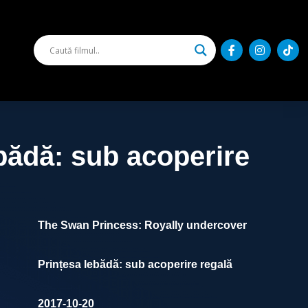
bădă: sub acoperire
The Swan Princess: Royally undercover
Prințesa lebădă: sub acoperire regală
2017-10-20