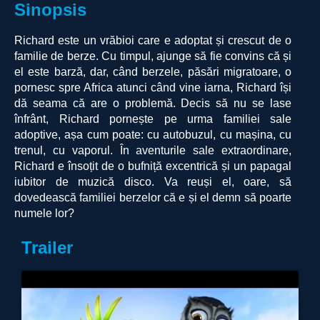
Sinopsis
Richard este un vrăbioi care e adoptat și crescut de o
familie de berze. Cu timpul, ajunge să fie convins că și
el este barză, dar, când berzele, păsări migratoare, o
pornesc spre Africa atunci când vine iarna, Richard își
dă seama că are o problemă. Decis să nu se lase
înfrânt, Richard pornește pe urma familiei sale
adoptive, așa cum poate: cu autobuzul, cu mașina, cu
trenul, cu vaporul. În aventurile sale extraordinare,
Richard e însoțit de o bufniță excentrică și un papagal
iubitor de muzică disco. Va reuși el, oare, să
dovedească familiei berzelor că e și el demn să poarte
numele lor?
Trailer