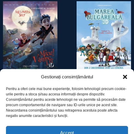
Gestionați consimțământul
MICUL VAMPIR
MAREA BULGĂREALĂ
Pentru a oferi cele mai bune experiențe, folosim tehnologii precum cookie-
urile pentru a stoca și/sau accesa informații despre dispozitiv.
Consimțământul pentru aceste tehnologii ne va permite să procesăm date
precum comportamentul de navigare sau ID-urile unice pe acest site.
Neacordarea consimțământului sau retragerea acestuia poate afecta
negativ anumite caracteristici și funcții.
Utile
Accept