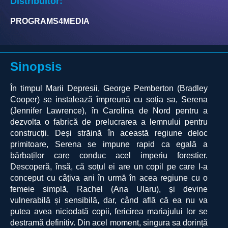
Distribuitor:
PROGRAMS4MEDIA
Sinopsis
În timpul Marii Depresii, George Pemberton (Bradley
Cooper) se instalează împreună cu soția sa, Serena
(Jennifer Lawrence), în Carolina de Nord pentru a
dezvolta o fabrică de prelucrarea a lemnului pentru
construcții. Deși străină în această regiune deloc
primitoare, Serena se impune rapid ca egală a
bărbaților care conduc acel imperiu forestier.
Descoperă, însă, că soțul ei are un copil pe care l-a
conceput cu câțiva ani în urmă în acea regiune cu o
femeie simplă, Rachel (Ana Ularu), și devine
vulnerabilă și sensibilă, dar, când află că ea nu va
putea avea niciodată copii, fericirea mariajului lor se
destramă definitiv. Din acel moment, singura sa dorință