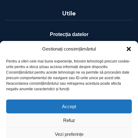
Utile
Protecția datelor
Declarație cookie-uri
Gestionați consimțământul
Pentru a oferi cele mai bune experiențe, folosim tehnologii precum cookie-
Contact
urile pentru a stoca și/sau accesa informații despre dispozitiv.
Consimțământul pentru aceste tehnologii ne va permite să procesăm date
precum comportamentul de navigare sau ID-urile unice pe acest site.
Ro Image SRL
Neacordarea consimțământului sau retragerea acestuia poate afecta
negativ anumite caracteristici și funcții.
Strada Mihai Eminescu, nr. 142, et.7, ap. 23,
sector 2, BUCURESTI
Tel:
+40 (21) 250.5103,
+40 (21) 250.5104
Accept
E-mail:
office@roimage.ro
Refuz
Vezi preferințe