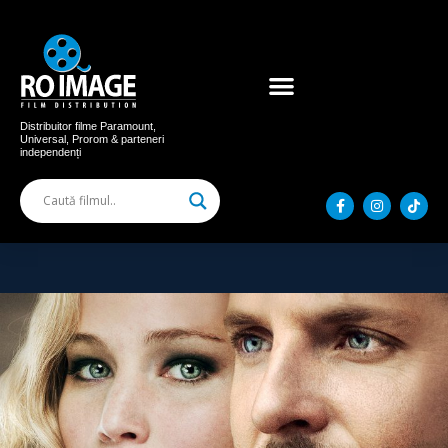
Acum în cinema
Filme distribuite
Distribuitor filme Paramount,
Universal, Prorom & parteneri
independenți