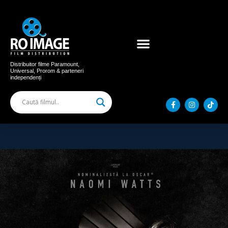
Acum în cinema
Filme distribuite
Distribuitor filme Paramount,
Universal, Prorom & parteneri
independenți