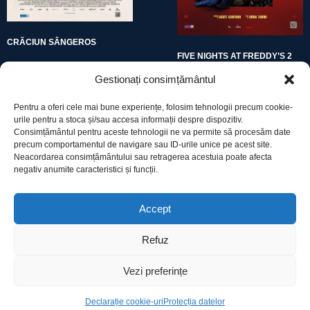
CRĂCIUN SÂNGEROS
FIVE NIGHTS AT FREDDY’S 2
Gestionați consimțământul
Pentru a oferi cele mai bune experiențe, folosim tehnologii precum cookie-
urile pentru a stoca și/sau accesa informații despre dispozitiv.
Consimțământul pentru aceste tehnologii ne va permite să procesăm date
precum comportamentul de navigare sau ID-urile unice pe acest site.
Utile
Neacordarea consimțământului sau retragerea acestuia poate afecta
negativ anumite caracteristici și funcții.
Protecția datelor
Accept
Declarație cookie-uri
Refuz
Contact
Vezi preferințe
Declarație cookie-uri
Protecția datelor
Ro Image SRL