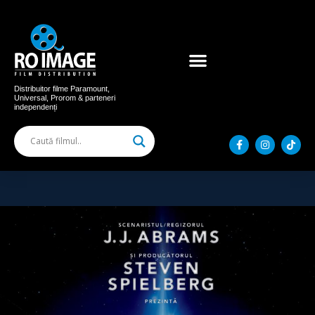
Acum în cinema
Filme distribuite
Distribuitor filme Paramount,
Universal, Prorom & parteneri
independenți