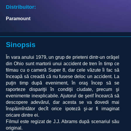
Distribuitor:
Paramount
Sinopsis
În vara anului 1979, un grup de prieteni dintr-un orăşel
din Ohio sunt martorii unui accident de tren în timp ce
filmau cu o cameră Super 8, dar cele văzute îi fac să
înceapă să creadă că nu fusese deloc un accident. La
puţin timp după eveniment, în oraş încep să se
raporteze dispariţii în condiţii ciudate, precum şi
evenimente inexplicabile. Ajutorul de şerif încearcă să
descopere adevărul, dar acesta se va dovedi mai
înspăimîntător decît orice ipoteză şi-ar fi imaginat
oricare dintre ei.
Filmul este regizat de J.J. Abrams după scenariul său
original.