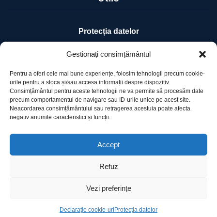
Protecția datelor
Declarație cookie-uri
Gestionați consimțământul
Pentru a oferi cele mai bune experiențe, folosim tehnologii precum cookie-
Contact
urile pentru a stoca și/sau accesa informații despre dispozitiv.
Consimțământul pentru aceste tehnologii ne va permite să procesăm date
precum comportamentul de navigare sau ID-urile unice pe acest site.
Ro Image SRL
Neacordarea consimțământului sau retragerea acestuia poate afecta
negativ anumite caracteristici și funcții.
Strada Mihai Eminescu, nr. 142, et.7, ap. 23,
sector 2, BUCURESTI
Tel:
+40 (21) 250.5103,
+40 (21) 250.5104
Accept
E-mail:
office@roimage.ro
Refuz
Vezi preferințe
©2025 ROIMAGE. Toate drepturile rezervate
Declarație cookie-uri
Protecția datelor