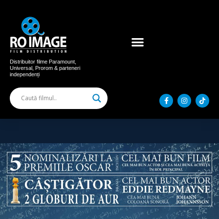
Acum în cinema
Filme distribuite
Distribuitor filme Paramount,
Universal, Prorom & parteneri
independenți