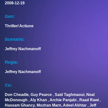
2008-12-19
Gen:
Thriller/ Actiune
Scenariu:
Jeffrey Nachmanoff
Regia:
Jeffrey Nachmanoff
Cu:
Don Cheadle, Guy Pearce , Said Taghmaoui, Neal
McDonough , Aly Khan , Archie Panjabi , Raad Rawi ,
Hassam Ghancy, Mozhan Marn, Adeel Akhtar , Jeff