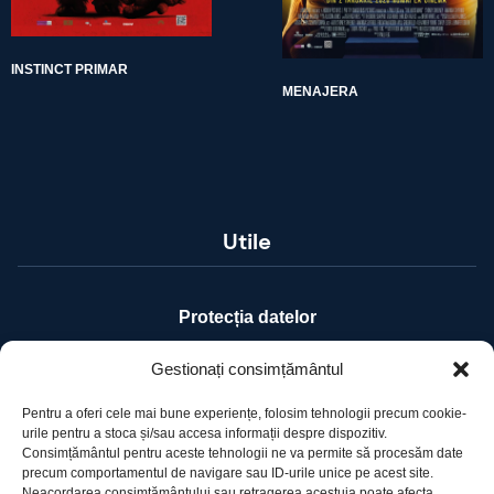
INSTINCT PRIMAR
MENAJERA
Utile
Protecția datelor
Declarație cookie-uri
Gestionați consimțământul
Pentru a oferi cele mai bune experiențe, folosim tehnologii precum cookie-
Contact
urile pentru a stoca și/sau accesa informații despre dispozitiv.
Consimțământul pentru aceste tehnologii ne va permite să procesăm date
precum comportamentul de navigare sau ID-urile unice pe acest site.
Ro Image SRL
Neacordarea consimțământului sau retragerea acestuia poate afecta