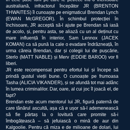
australiană, infractorul începător JR (BRENTON
THWAITES) îl cunoaște pe enigmaticul Brendan Lynch
(EWAN McGREGOR). În schimbul protecției în
închisoare, JR acceptă să-l ajute pe Brendan să iasă
de acolo, și, pentru asta, se aliază cu un al deținut cu
mare influență în interior, Sam Lennox (JACEK
KOMAN) ca să pună la cale o evadare îndrăzneață, în
urma căreia Brendan, dar și colegii lui de pușcărie,
Sterlo (MATT NABLE) și Merv (EDDIE BAROO) vor fi
liberi.
JR este recompensat pentru efortul lui și începe să
prindă gustul vieții bune. O cunoaște pe frumoasa
Tasha (ALICIA VIKANDER), și se afundă tot mai adânc
în lumea criminalilor. Dar, oare, al cui joc îl joacă el, de
fapt?
Brendan este acum mentorul lui JR, figură paternă de
care tânărul ascultă, așa că e ușor să-l ademenească
să fie părtaș la o lovitură care promite să-i
îmbogățească – să jefuiască o mină de aur din
Kalgoolie. Pentru că miza e de milioane de dolari, lui