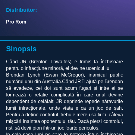
Distribuitor:
Pro Rom
Sinopsis
Când JR (Brenton Thwaites) e trimis la închisoare
pentru o infracțiune minoră, el devine ucenicul lui
Brendan Lynch (Ewan McGregor), inamicul public
numărul unu din Australia.Când JR îl ajută pe Brendan
să evadeze, cei doi sunt acum fugari și între ei se
formează o relație complicată în care unul devine
dependent de celălalt. JR deprinde repede năravurile
lumii infracționale, unde viața e ca un joc de șah.
Pentru a deține controlul, trebuie mereu să fii cu câteva
mișcări înaintea oponentului tău. Dacă pierzi controlul,
riști să devii pion într-un joc foarte periculos.
În cele șase luni pe care le petrece într-o închisoare