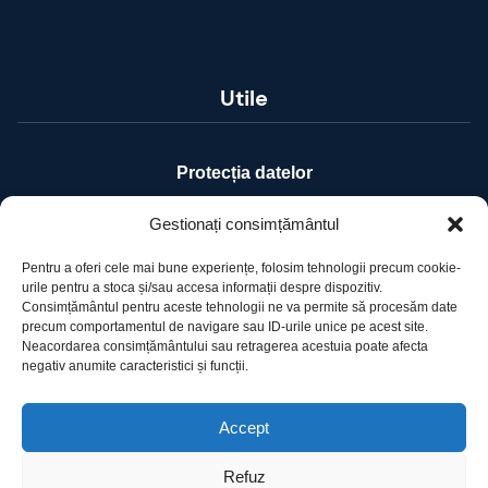
Utile
Protecția datelor
Declarație cookie-uri
Gestionați consimțământul
Pentru a oferi cele mai bune experiențe, folosim tehnologii precum cookie-
Contact
urile pentru a stoca și/sau accesa informații despre dispozitiv.
Consimțământul pentru aceste tehnologii ne va permite să procesăm date
precum comportamentul de navigare sau ID-urile unice pe acest site.
Ro Image SRL
Neacordarea consimțământului sau retragerea acestuia poate afecta
Strada Mihai Eminescu, nr. 142, et.7, ap. 23,
negativ anumite caracteristici și funcții.
sector 2, BUCURESTI
Tel:
+40 (21) 250.5103,
+40 (21) 250.5104
Accept
E-mail:
office@roimage.ro
Refuz