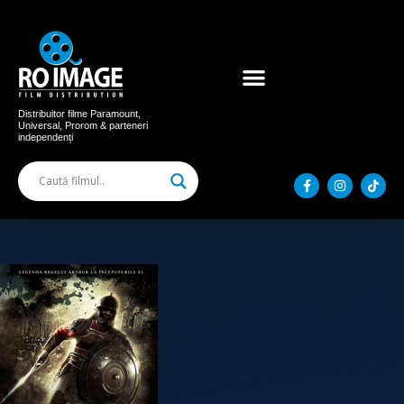
Acum în cinema
Filme distribuite
Distribuitor filme Paramount,
Universal, Prorom & parteneri
independenți