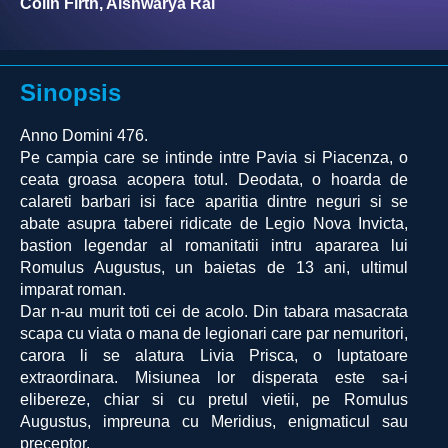
Colin Firth, Aishwarya Rai
Sinopsis
Anno Domini 476.
Pe campia care se intinde intre Pavia si Piacenza, o
ceata groasa acopera totul. Deodata, o hoarda de
calareti barbari isi face aparitia dintre neguri si se
abate asupra taberei ridicate de Legio Nova Invicta,
bastion legendar al romanitatii intru apararea lui
Romulus Augustus, un baietas de 13 ani, ultimul
imparat roman.
Dar n-au murit toti cei de acolo. Din tabara masacrata
scapa cu viata o mana de legionari care par nemuritori,
carora li se alatura Livia Prisca, o luptatoare
extraordinara. Misiunea lor disperata este sa-i
elibereze, chiar si cu pretul vietii, pe Romulus
Augustus, impreuna cu Meridius, enigmaticul sau
preceptor.