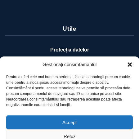
Utile
Protecția datelor
Declarație cookie-uri
Gestionați consimțământul
Pentru a oferi cele mai bune experiențe, folosim tehnologii precum cookie-
Contact
urile pentru a stoca și/sau accesa informații despre dispozitiv.
Consimțământul pentru aceste tehnologii ne va permite să procesăm date
precum comportamentul de navigare sau ID-urile unice pe acest site.
Ro Image SRL
Neacordarea consimțământului sau retragerea acestuia poate afecta
negativ anumite caracteristici și funcții.
Strada Mihai Eminescu, nr. 142, et.7, ap. 23,
sector 2, BUCURESTI
Tel:
+40 (21) 250.5103,
+40 (21) 250.5104
Accept
E-mail:
office@roimage.ro
Refuz