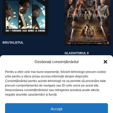
BRUTALISTUL
GLADIATORUL II
Gestionați consimțământul
Pentru a oferi cele mai bune experiențe, folosim tehnologii precum cookie-
urile pentru a stoca și/sau accesa informații despre dispozitiv.
Consimțământul pentru aceste tehnologii ne va permite să procesăm date
precum comportamentul de navigare sau ID-urile unice pe acest site.
Utile
Neacordarea consimțământului sau retragerea acestuia poate afecta
negativ anumite caracteristici și funcții.
Protecția datelor
Accept