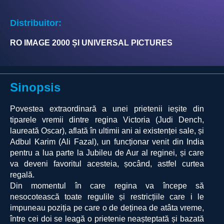
Distribuitor:
RO IMAGE 2000 ȘI UNIVERSAL PICTURES
Sinopsis
Povestea extraordinară a unei prietenii ieșite din
tiparele vremii dintre regina Victoria (Judi Dench,
laureată Oscar), aflată în ultimii ani ai existenței sale, și
Adbul Karim (Ali Fazal), un funcționar venit din India
pentru a lua parte la Jubileu de Aur al reginei, și care
va deveni favoritul acesteia, șocând, astfel curtea
regală.
Din momentul în care regina va începe să
nesocotească toate regulile și restricțiile care i le
impuneau poziția pe care o de deținea de atâta vreme,
între cei doi se leagă o prietenie neașteptată și bazată