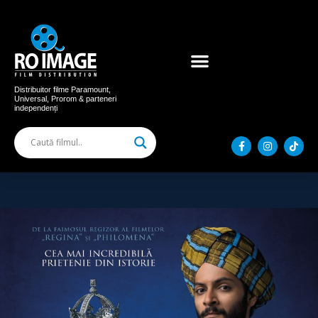
Acum în cinema
Filme distribuite
Distribuitor filme Paramount,
Universal, Prorom & parteneri
independenți