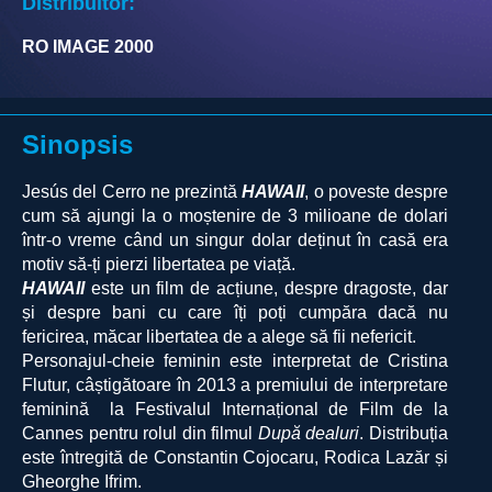
Distribuitor:
RO IMAGE 2000
Sinopsis
Jesús del Cerro ne prezintă
HAWAII
, o poveste despre
cum să ajungi la o moștenire de 3 milioane de dolari
într-o vreme când un singur dolar deținut în casă era
motiv să-ți pierzi libertatea pe viață.
HAWAII
este un film de acțiune, despre dragoste, dar
și despre bani cu care îți poți cumpăra dacă nu
fericirea, măcar libertatea de a alege să fii nefericit.
Personajul-cheie feminin este interpretat de Cristina
Flutur, câștigătoare în 2013 a premiului de interpretare
feminină la
Festivalul Internațional de Film de la
Cannes
pentru rolul din filmul
După dealuri
. Distribuția
este întregită de Constantin Cojocaru, Rodica Lazăr și
Gheorghe Ifrim.