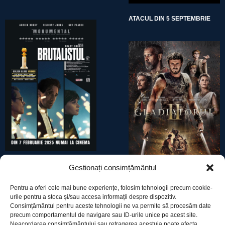
ATACUL DIN 5 SEPTEMBRIE
BRUTALISTUL
Gestionați consimțământul
GLADIATORUL II
Pentru a oferi cele mai bune experiențe, folosim tehnologii precum cookie-
urile pentru a stoca și/sau accesa informații despre dispozitiv.
Consimțământul pentru aceste tehnologii ne va permite să procesăm date
precum comportamentul de navigare sau ID-urile unice pe acest site.
Neacordarea consimțământului sau retragerea acestuia poate afecta