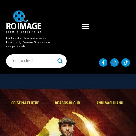
Acum în cinema
Filme distribuite
Distribuitor filme Paramount,
Universal, Prorom & parteneri
independenți