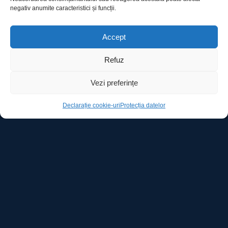
negativ anumite caracteristici și funcții.
Utile
Accept
Refuz
Protecția datelor
Vezi preferințe
Declarație cookie-uri
Declarație cookie-uri
Protecția datelor
Contact
Ro Image SRL
Strada Mihai Eminescu, nr. 142, et.7, ap. 23,
sector 2, BUCURESTI
Tel:
+40 (21) 250.5103,
+40 (21) 250.5104
E-mail:
office@roimage.ro