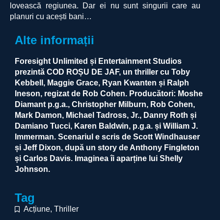
lovească regiunea. Dar ei nu sunt singurii care au
planuri cu acești bani…
Alte informații
Foresight Unlimited și Entertainment Studios
prezintă COD ROȘU DE JAF, un thriller cu Toby
Kebbell, Maggie Grace, Ryan Kwanten și Ralph
Ineson, regizat de Rob Cohen. Producători: Moshe
Diamant p.g.a., Christopher Milburn, Rob Cohen,
Mark Damon, Michael Tadross, Jr., Danny Roth și
Damiano Tucci, Karen Baldwin, p.g.a. și William J.
Immerman. Scenariul e scris de Scott Windhauser
și Jeff Dixon, după un story de Anthony Fingleton
și Carlos Davis. Imaginea îi aparține lui Shelly
Johnson.
Tag
Acțiune
,
Thriller