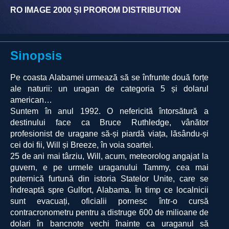
RO IMAGE 2000 ȘI PROROM DISTRIBUTION
Sinopsis
Pe coasta Alabamei urmează să se înfrunte două forțe
ale naturii: un uragan de categoria 5 și dolarul
american…
Suntem în anul 1992. O nefericită întorsătură a
destinului face ca Bruce Ruthledge, vânător
profesionist de uragane să-și piardă viața, lăsându-și
cei doi fii, Will și Breeze, în voia soartei.
25 de ani mai târziu, Will, acum, meteorolog angajat la
guvern, e pe urmele uraganului Tammy, cea mai
puternică furtună din istoria Statelor Unite, care se
îndreaptă spre Gulfort, Alabama. În timp ce localnicii
sunt evacuați, oficialii pornesc într-o cursă
contracronometru pentru a distruge 600 de milioane de
dolari în bancnote vechi înainte ca uraganul să