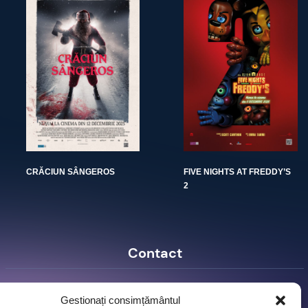
CRĂCIUN SÂNGEROS
FIVE NIGHTS AT FREDDY’S
2
Contact
Ro Image SRL
Gestionați consimțământul
Strada Mihai Eminescu, nr. 142, et.7, ap. 23,