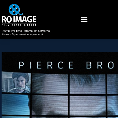
Distribuitor filme Paramount, Universal,
Prorom & parteneri independenți