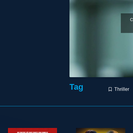
C
Tag
Thriller