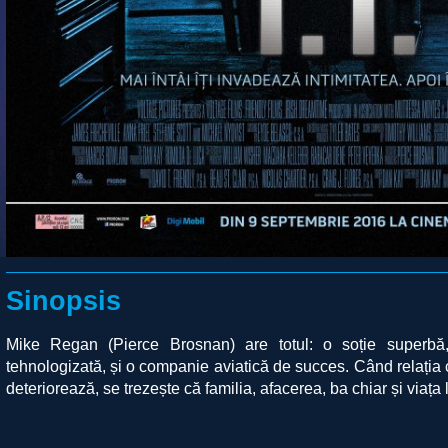
Sinopsis
Mike Regan (Pierce Brosnan) are totul: o soție superbă
tehnologizată, și o companie aviatică de succes. Când relația cu
deteriorează, se trezește că familia, afacerea, ba chiar și viața l