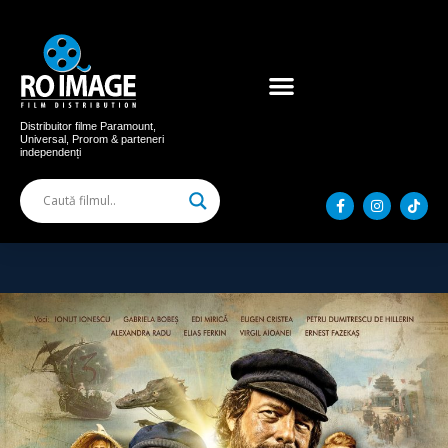
Acum în cinema
Filme distribuite
Distribuitor filme Paramount,
Universal, Prorom & parteneri
independenți