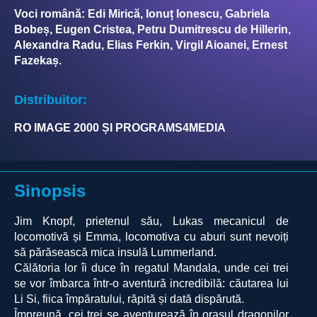
Voci română: Edi Mirică, Ionuț Ionescu, Gabriela
Bobeș, Eugen Cristea, Petru Dumitrescu de Hillerin,
Alexandra Radu, Elias Ferkin, Virgil Aioanei, Ernest
Fazekaș.
Distribuitor:
RO IMAGE 2000 ȘI PROGRAMS4MEDIA
Sinopsis
Jim Knopf, prietenul său, Lukas mecanicul de
locomotivă și Emma, locomotiva cu aburi sunt nevoiți
să părăsească mica insulă Lummerland.
Călătoria lor îi duce în regatul Mandala, unde cei trei
se vor îmbarca într-o aventură incredibilă: căutarea lui
Li Si, fiica împăratului, răpită și dată dispărută.
Împreună, cei trei se aventurează în orașul dragonilor