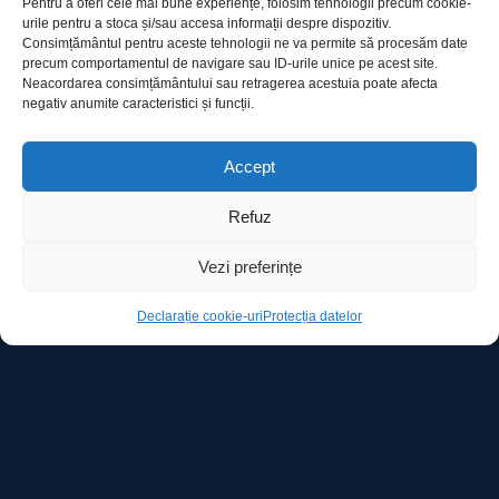
Pentru a oferi cele mai bune experiențe, folosim tehnologii precum cookie-
urile pentru a stoca și/sau accesa informații despre dispozitiv.
Consimțământul pentru aceste tehnologii ne va permite să procesăm date
precum comportamentul de navigare sau ID-urile unice pe acest site.
Utile
Neacordarea consimțământului sau retragerea acestuia poate afecta
negativ anumite caracteristici și funcții.
Protecția datelor
Accept
Declarație cookie-uri
Refuz
Contact
Vezi preferințe
Declarație cookie-uri
Protecția datelor
Ro Image SRL
Strada Mihai Eminescu, nr. 142, et.7, ap. 23,
sector 2, BUCURESTI
Tel:
+40 (21) 250.5103,
+40 (21) 250.5104
E-mail:
office@roimage.ro