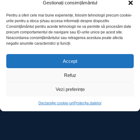
Gestionați consimțământul
Filme de același gen
Pentru a oferi cele mai bune experiențe, folosim tehnologii precum cookie-
urile pentru a stoca și/sau accesa informații despre dispozitiv.
Consimțământul pentru aceste tehnologii ne va permite să procesăm date
precum comportamentul de navigare sau ID-urile unice pe acest site.
Neacordarea consimțământului sau retragerea acestuia poate afecta
negativ anumite caracteristici și funcții.
Utile
Accept
Refuz
Protecția datelor
Vezi preferințe
Declarație cookie-uri
Declarație cookie-uri
Protecția datelor
Contact
Ro Image SRL
Strada Mihai Eminescu, nr. 142, et.7, ap. 23,