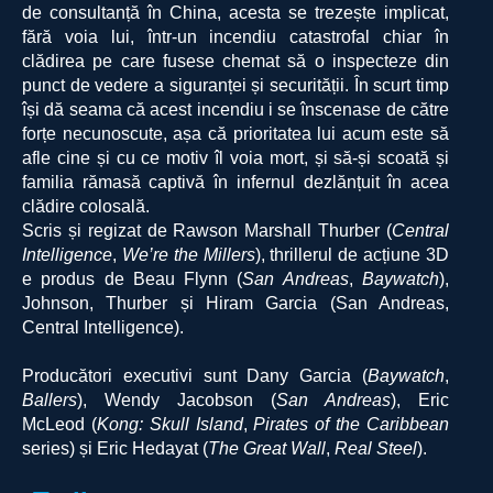
de consultanță în China, acesta se trezește implicat,
fără voia lui, într-un incendiu catastrofal chiar în
clădirea pe care fusese chemat să o inspecteze din
punct de vedere a siguranței și securității. În scurt timp
își dă seama că acest incendiu i se înscenase de către
forțe necunoscute, așa că prioritatea lui acum este să
afle cine și cu ce motiv îl voia mort, și să-și scoată și
familia rămasă captivă în infernul dezlănțuit în acea
clădire colosală.
Scris și regizat de Rawson Marshall Thurber (
Central
Intelligence
,
We’re the Millers
), thrillerul de acțiune 3D
e produs de Beau Flynn (
San Andreas
,
Baywatch
),
Johnson, Thurber și Hiram Garcia (San Andreas,
Central Intelligence).
Producători executivi sunt Dany Garcia (
Baywatch
,
Ballers
), Wendy Jacobson (
San Andreas
), Eric
McLeod (
Kong: Skull Island
,
Pirates of the Caribbean
series) și Eric Hedayat (
The Great Wall
,
Real Steel
).