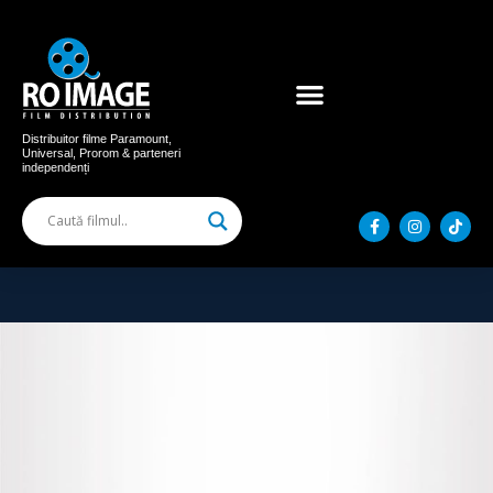
Acum în cinema
Filme distribuite
Distribuitor filme Paramount,
Universal, Prorom & parteneri
independenți