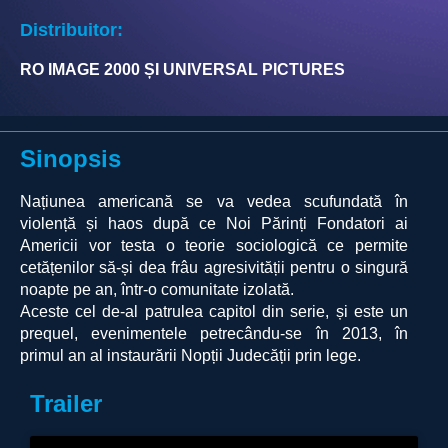
Distribuitor:
RO IMAGE 2000 ȘI UNIVERSAL PICTURES
Sinopsis
Națiunea americană se va vedea scufundată în
violență și haos după ce Noi Părinți Fondatori ai
Americii vor testa o teorie sociologică ce permite
cetățenilor să-și dea frâu agresivității pentru o singură
noapte pe an, într-o comunitate izolată.
Aceste cel de-al patrulea capitol din serie, și este un
prequel, evenimentele petrecându-se în 2013, în
primul an al instaurării Nopții Judecății prin lege.
Trailer