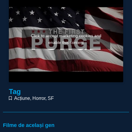
Click to accept marketing cookies and
enable this content
Tag
Acțiune
,
Horror
,
SF
Filme de același gen