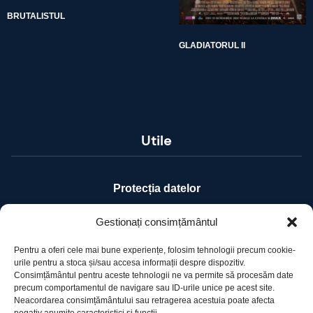
BRUTALISTUL
GLADIATORUL II
Utile
Protecția datelor
Declarație cookie-uri
Gestionați consimțământul
Pentru a oferi cele mai bune experiențe, folosim tehnologii precum cookie-
Contact
urile pentru a stoca și/sau accesa informații despre dispozitiv.
Consimțământul pentru aceste tehnologii ne va permite să procesăm date
precum comportamentul de navigare sau ID-urile unice pe acest site.
Ro Image SRL
Neacordarea consimțământului sau retragerea acestuia poate afecta