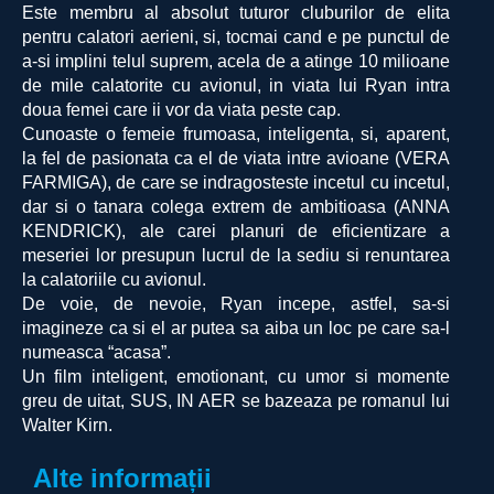
Este membru al absolut tuturor cluburilor de elita
pentru calatori aerieni, si, tocmai cand e pe punctul de
a-si implini telul suprem, acela de a atinge 10 milioane
de mile calatorite cu avionul, in viata lui Ryan intra
doua femei care ii vor da viata peste cap.
Cunoaste o femeie frumoasa, inteligenta, si, aparent,
la fel de pasionata ca el de viata intre avioane (VERA
FARMIGA), de care se indragosteste incetul cu incetul,
dar si o tanara colega extrem de ambitioasa (ANNA
KENDRICK), ale carei planuri de eficientizare a
meseriei lor presupun lucrul de la sediu si renuntarea
la calatoriile cu avionul.
De voie, de nevoie, Ryan incepe, astfel, sa-si
imagineze ca si el ar putea sa aiba un loc pe care sa-l
numeasca “acasa”.
Un film inteligent, emotionant, cu umor si momente
greu de uitat, SUS, IN AER se bazeaza pe romanul lui
Walter Kirn.
Alte informații