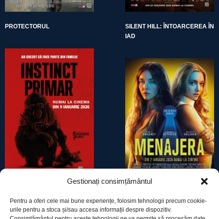
PROTECTORUL
SILENT HILL: ÎNTOARCEREA ÎN
IAD
Gestionați consimțământul
INSTINCT PRIMAR
MENAJERA
Pentru a oferi cele mai bune experiențe, folosim tehnologii precum cookie-
urile pentru a stoca și/sau accesa informații despre dispozitiv.
Consimțământul pentru aceste tehnologii ne va permite să procesăm date