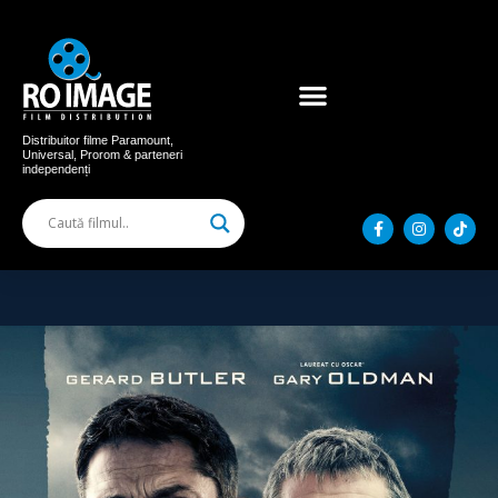
Acum în cinema
Filme distribuite
Distribuitor filme Paramount,
Universal, Prorom & parteneri
independenți