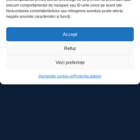
precum comportamentul de navigare sau ID-urile unice pe acest site.
Neacordarea consimțământului sau retragerea acestuia poate afecta
negativ anumite caracteristici și funcții.
Utile
Accept
Refuz
Protecția datelor
Vezi preferințe
Declarație cookie-uri
Declarație cookie-uri
Protecția datelor
Contact
Ro Image SRL
Strada Mihai Eminescu, nr. 142, et.7, ap. 23,
sector 2, BUCURESTI
Tel:
+40 (21) 250.5103,
+40 (21) 250.5104
E-mail:
office@roimage.ro