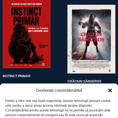
INSTINCT PRIMAR
CRĂCIUN SÂNGEROS
Gestionați consimțământul
Pentru a oferi cele mai bune experiențe, folosim tehnologii precum cookie-
urile pentru a stoca și/sau accesa informații despre dispozitiv.
Consimțământul pentru aceste tehnologii ne va permite să procesăm date
precum comportamentul de navigare sau ID-urile unice pe acest site.
Utile