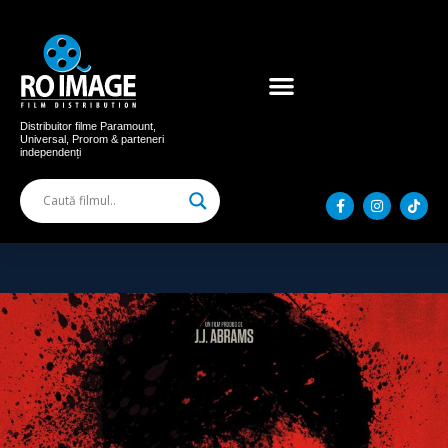
Acum în cinema
Filme distribuite
Distribuitor filme Paramount,
Universal, Prorom & parteneri
independenți