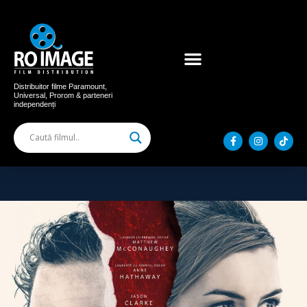
Acum în cinema
Filme distribuite
Distribuitor filme Paramount,
Universal, Prorom & parteneri
independenți