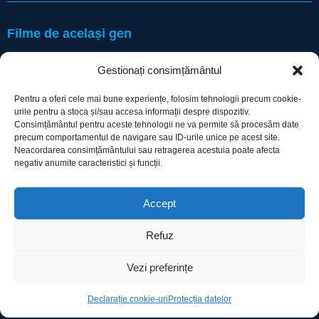
Filme de același gen
Gestionați consimțământul
Pentru a oferi cele mai bune experiențe, folosim tehnologii precum cookie-
urile pentru a stoca și/sau accesa informații despre dispozitiv.
Consimțământul pentru aceste tehnologii ne va permite să procesăm date
precum comportamentul de navigare sau ID-urile unice pe acest site.
Utile
Neacordarea consimțământului sau retragerea acestuia poate afecta
negativ anumite caracteristici și funcții.
Protecția datelor
Accept
Declarație cookie-uri
Refuz
Contact
Vezi preferințe
Declarație cookie-uri
Protecția datelor
Ro Image SRL