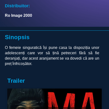
Distribuitor:
Ro Image 2000
Sinopsis
O femeie singuratică își pune casa la dispoziția unor
adolescenți care vor să țină petreceri fără să fie
deranjați, dar acest aranjament se va dovedi că are un
preț înfricoșător.
Trailer