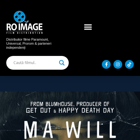
Acum în cinema
Filme distribuite
Distribuitor filme Paramount,
Universal, Prorom & parteneri
independenți