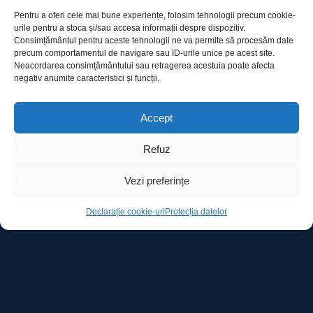
Pentru a oferi cele mai bune experiențe, folosim tehnologii precum cookie-
urile pentru a stoca și/sau accesa informații despre dispozitiv.
Consimțământul pentru aceste tehnologii ne va permite să procesăm date
precum comportamentul de navigare sau ID-urile unice pe acest site.
Utile
Neacordarea consimțământului sau retragerea acestuia poate afecta
negativ anumite caracteristici și funcții.
Protecția datelor
Accept
Declarație cookie-uri
Refuz
Contact
Vezi preferințe
Declarație cookie-uri
Protecția datelor
Ro Image SRL
Strada Mihai Eminescu, nr. 142, et.7, ap. 23,
sector 2, BUCURESTI
Tel:
+40 (21) 250.5103,
+40 (21) 250.5104
E-mail:
office@roimage.ro