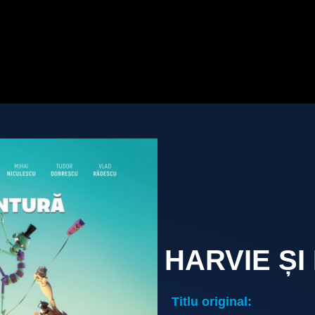
HARVIE Ș
Titlu original: