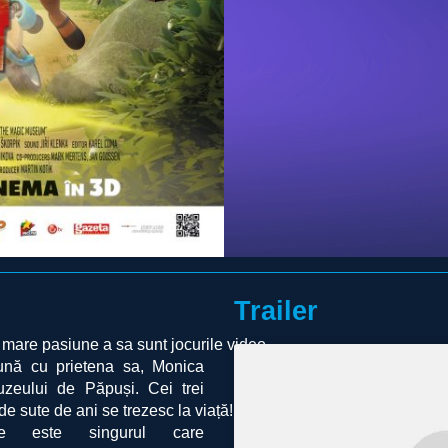
Trailer
 mare pasiune a sa sunt jocurile video.
reună cu prietena sa, Monica
uzeului de Păpuși. Cei trei
e sute de ani se trezesc la viață! Dar
e este singurul care