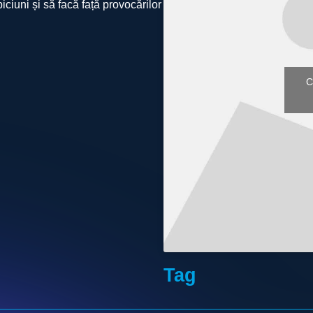
iciuni și să facă față provocărilor din lumea
C
Tag