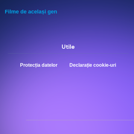
Filme de același gen
Utile
Protecția datelor
Declarație cookie-uri