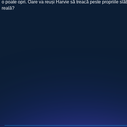
o poate opri. Oare va reuși Harvie să treacă peste propriile slăb
reală?