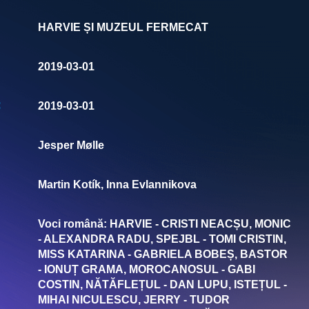
HARVIE ȘI MUZEUL FERMECAT
2019-03-01
:
2019-03-01
Jesper Mølle
Martin Kotík, Inna Evlannikova
Voci română: HARVIE - CRISTI NEACȘU, MONIC
- ALEXANDRA RADU, SPEJBL - TOMI CRISTIN,
MISS KATARINA - GABRIELA BOBEȘ, BASTOR
- IONUȚ GRAMA, MOROCANOSUL - GABI
COSTIN, NĂTĂFLEȚUL - DAN LUPU, ISTEȚUL -
MIHAI NICULESCU, JERRY - TUDOR