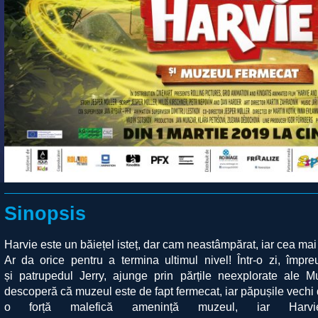
Sinopsis
Harvie este un băiețel isteț, dar cam neastâmpărat, iar cea mai
Ar da orice pentru a termina ultimul nivel! Într-o zi, împ
și patrupedul Jerry, ajunge prin părțile neexplorate ale M
descoperă că muzeul este de fapt fermecat, iar păpușile vechi d
o forță malefică amenință muzeul, iar Harvi