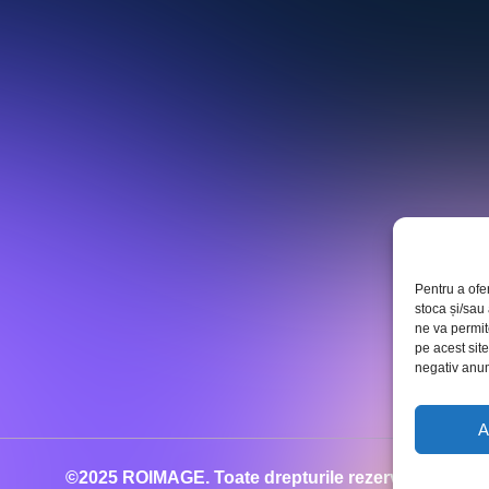
Pentru a ofe
stoca și/sau
ne va permi
pe acest sit
negativ anumi
A
©2025 ROIMAGE. Toate drepturile rezervate