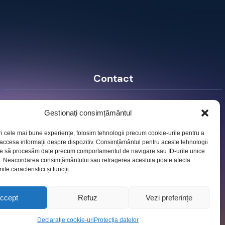
Contact
Ro Image SRL
Gestionați consimțământul
Strada Mihai Eminescu, nr. 142, et.7, ap. 23,
sector 2, BUCURESTI
ri cele mai bune experiențe, folosim tehnologii precum cookie-urile pentru a
Tel:
+40 (21) 250.5103,
+40 (21) 250.5104
 accesa informații despre dispozitiv. Consimțământul pentru aceste tehnologii
E-mail:
office@roimage.ro
te să procesăm date precum comportamentul de navigare sau ID-urile unice
e. Neacordarea consimțământului sau retragerea acestuia poate afecta
te caracteristici și funcții.
ccept
Refuz
Vezi preferințe
Declarație cookie-uri
Protecția datelor