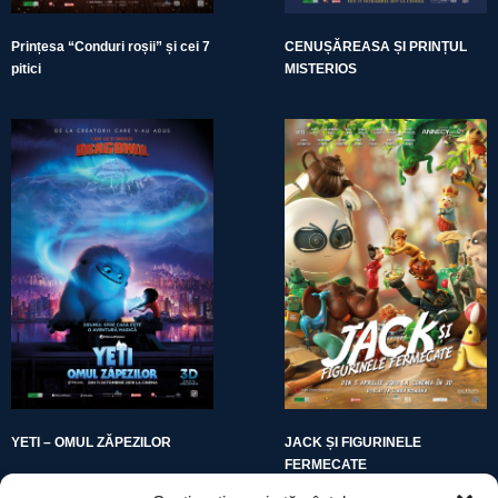
Prințesa “Conduri roșii” și cei 7
CENUȘĂREASA ȘI PRINȚUL
pitici
MISTERIOS
YETI – OMUL ZĂPEZILOR
JACK ȘI FIGURINELE
FERMECATE