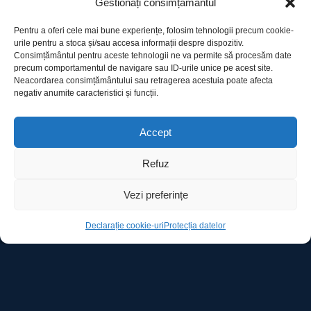
Gestionați consimțământul
Pentru a oferi cele mai bune experiențe, folosim tehnologii precum cookie-
urile pentru a stoca și/sau accesa informații despre dispozitiv.
Consimțământul pentru aceste tehnologii ne va permite să procesăm date
precum comportamentul de navigare sau ID-urile unice pe acest site.
Utile
Neacordarea consimțământului sau retragerea acestuia poate afecta
negativ anumite caracteristici și funcții.
Protecția datelor
Accept
Declarație cookie-uri
Refuz
Contact
Vezi preferințe
Declarație cookie-uri
Protecția datelor
Ro Image SRL
Strada Mihai Eminescu, nr. 142, et.7, ap. 23,
sector 2, BUCURESTI
Tel:
+40 (21) 250.5103,
+40 (21) 250.5104
E-mail:
office@roimage.ro