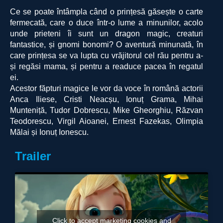
Ce se poate întâmpla când o prințesă găsește o carte
fermecată, care o duce într-o lume a minunilor, acolo
unde prieteni îi sunt un dragon magic, creaturi
fantastice, și gnomi bonomi? O aventură minunată, în
care prințesa se va lupta cu vrăjitorul cel rău pentru a-
și regăsi mama, și pentru a readuce pacea în regatul
ei.
Acestor făpturi magice le vor da voce în română actorii
Anca Iliese, Cristi Neacșu, Ionuț Grama, Mihai
Munteniță, Tudor Dobrescu, Mike Gheorghiu, Răzvan
Teodorescu, Virgil Aioanei, Ernest Fazekas, Olimpia
Mălai și Ionuț Ionescu.
Trailer
Click to accept marketing cookies and