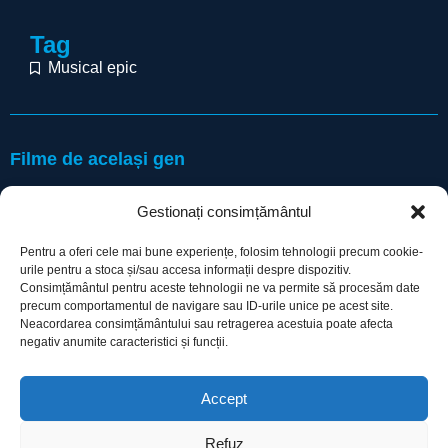
Tag
Musical epic
Filme de același gen
Gestionați consimțământul
Pentru a oferi cele mai bune experiențe, folosim tehnologii precum cookie-
urile pentru a stoca și/sau accesa informații despre dispozitiv.
Consimțământul pentru aceste tehnologii ne va permite să procesăm date
precum comportamentul de navigare sau ID-urile unice pe acest site.
Utile
Neacordarea consimțământului sau retragerea acestuia poate afecta
negativ anumite caracteristici și funcții.
Protecția datelor
Accept
Declarație cookie-uri
Refuz