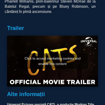
Pharrell Williams, prim-balerinul Steven McRae de la
Baletul Regal, precum și pe Bluey Robinson, un
cântăreț în plină ascensiune.
Trailer
Click to accept marketing cookies and
enable this content
Alte informații
Universal Pictures prezintă CATS, o producție Working Title