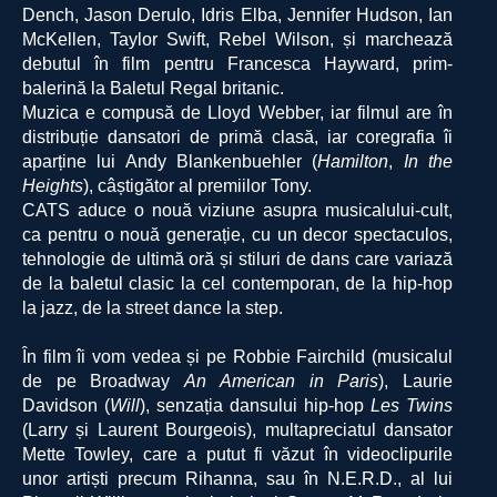
Dench, Jason Derulo, Idris Elba, Jennifer Hudson, Ian
McKellen, Taylor Swift, Rebel Wilson, și marchează
debutul în film pentru Francesca Hayward, prim-
balerină la Baletul Regal britanic.
Muzica e compusă de Lloyd Webber, iar filmul are în
distribuție dansatori de primă clasă, iar coregrafia îi
aparține lui Andy Blankenbuehler (
Hamilton
,
In the
Heights
), câștigător al premiilor Tony.
CATS aduce o nouă viziune asupra musicalului-cult,
ca pentru o nouă generație, cu un decor spectaculos,
tehnologie de ultimă oră și stiluri de dans care variază
de la baletul clasic la cel contemporan, de la hip-hop
la jazz, de la street dance la step.
În film îi vom vedea și pe Robbie Fairchild (musicalul
de pe Broadway
An American in Paris
), Laurie
Davidson (
Will
), senzația dansului hip-hop
Les Twins
(Larry și Laurent Bourgeois), multapreciatul dansator
Mette Towley, care a putut fi văzut în videoclipurile
unor artiști precum Rihanna, sau în N.E.R.D., al lui