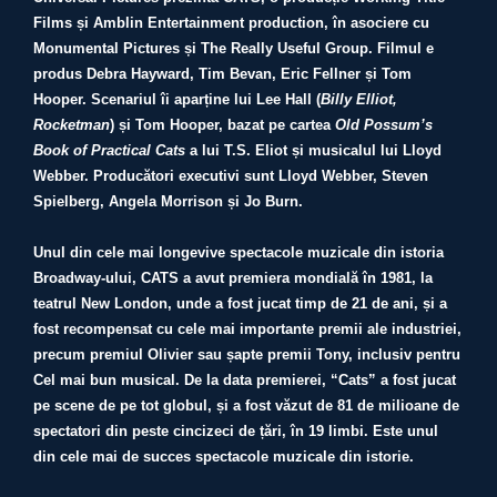
Films și Amblin Entertainment production, în asociere cu
Monumental Pictures și The Really Useful Group.
Filmul e
produs Debra Hayward, Tim Bevan, Eric Fellner și Tom
Hooper. Scenariul îi aparține lui Lee Hall (
Billy Elliot,
Rocketman
) și Tom Hooper, bazat pe cartea
Old Possum’s
Book of Practical Cats
a lui T.S. Eliot și musicalul lui Lloyd
Webber. Producători executivi sunt Lloyd Webber, Steven
Spielberg, Angela Morrison și Jo Burn.
Unul din cele mai longevive spectacole muzicale din istoria
Broadway-ului, CATS a avut premiera mondială în 1981, la
teatrul New London, unde a fost jucat timp de 21 de ani, și a
fost recompensat cu cele mai importante premii ale industriei,
precum premiul Olivier sau șapte premii Tony, inclusiv pentru
Cel mai bun musical. De la data premierei, “Cats”
a fost jucat
pe scene de pe tot globul, și a fost văzut de 81 de milioane de
spectatori din peste cincizeci de țări, în 19 limbi. Este unul
din cele mai de succes spectacole muzicale din istorie.