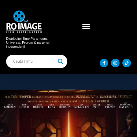
Acum în cinema
Filme distribuite
Distribuitor filme Paramount,
Universal, Prorom & parteneri
independenți