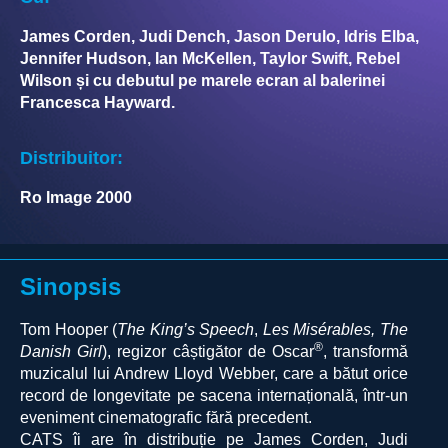
James Corden, Judi Dench, Jason Derulo, Idris Elba,
Jennifer Hudson, Ian McKellen, Taylor Swift, Rebel
Wilson și cu debutul pe marele ecran al balerinei
Francesca Hayward.
Distribuitor:
Ro Image 2000
Sinopsis
Tom Hooper (
The King’s Speech
,
Les Misérables, The
®
Danish Girl
), regizor câștigător de Oscar
, transformă
muzicalul lui Andrew Lloyd Webber, care a bătut orice
record de longevitate pe sacena internațională, într-un
eveniment cinematografic fără precedent.
CATS
îi are în distribuție pe James Corden, Judi