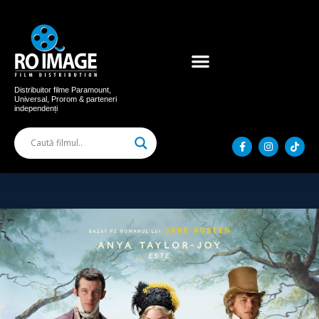
Acum în cinema
Filme distribuite
Distribuitor filme Paramount,
Universal, Prorom & parteneri
independenți