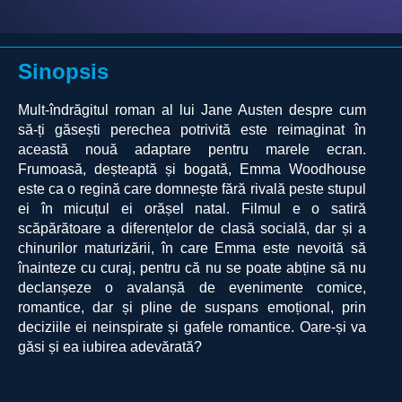
Sinopsis
Mult-îndrăgitul roman al lui Jane Austen despre cum
să-ți găsești perechea potrivită este reimaginat în
această nouă adaptare pentru marele ecran.
Frumoasă, deșteaptă și bogată, Emma Woodhouse
este ca o regină care domnește fără rivală peste stupul
ei în micuțul ei orășel natal. Filmul e o satiră
scăpărătoare a diferențelor de clasă socială, dar și a
chinurilor maturizării, în care Emma este nevoită să
înainteze cu curaj, pentru că nu se poate abține să nu
declanșeze o avalanșă de evenimente comice,
romantice, dar și pline de suspans emoțional, prin
deciziile ei neinspirate și gafele romantice.
Oare-și va
găsi și ea iubirea adevărată?