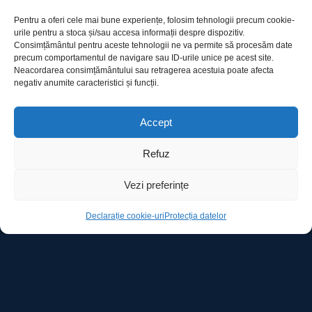
Pentru a oferi cele mai bune experiențe, folosim tehnologii precum cookie-
urile pentru a stoca și/sau accesa informații despre dispozitiv.
Consimțământul pentru aceste tehnologii ne va permite să procesăm date
precum comportamentul de navigare sau ID-urile unice pe acest site.
Utile
Neacordarea consimțământului sau retragerea acestuia poate afecta
negativ anumite caracteristici și funcții.
Protecția datelor
Accept
Declarație cookie-uri
Refuz
Contact
Vezi preferințe
Declarație cookie-uri
Protecția datelor
Ro Image SRL
Strada Mihai Eminescu, nr. 142, et.7, ap. 23,
sector 2, BUCURESTI
Tel:
+40 (21) 250.5103,
+40 (21) 250.5104
E-mail:
office@roimage.ro