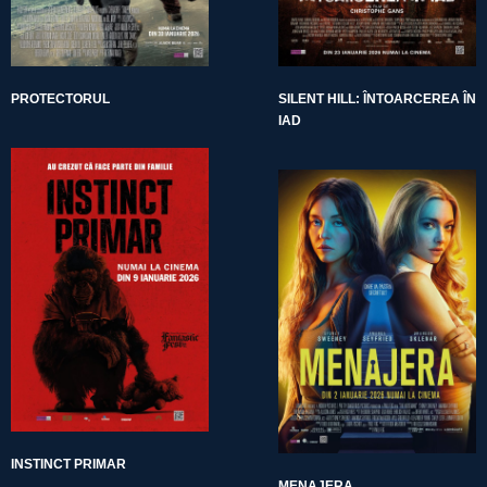
PROTECTORUL
SILENT HILL: ÎNTOARCEREA ÎN
IAD
INSTINCT PRIMAR
MENAJERA