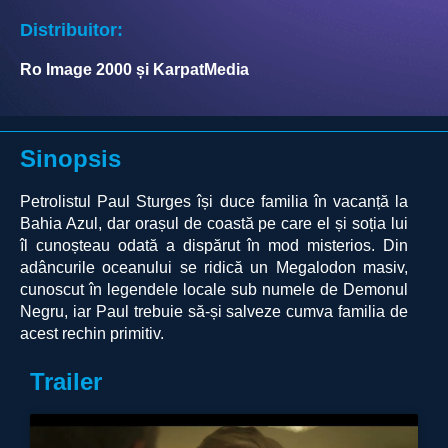
Distribuitor:
Ro Image 2000 și KarpatMedia
Sinopsis
Petrolistul Paul Sturges își duce familia în vacanță la
Bahia Azul, dar orașul de coastă pe care el și soția lui
îl cunoșteau odată a dispărut în mod misterios. Din
adâncurile oceanului se ridică un Megalodon masiv,
cunoscut în legendele locale sub numele de Demonul
Negru, iar Paul trebuie să-și salveze cumva familia de
acest rechin primitiv.
Trailer