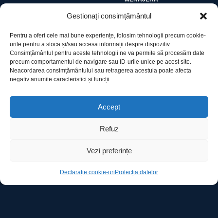
Gestionați consimțământul
Pentru a oferi cele mai bune experiențe, folosim tehnologii precum cookie-
urile pentru a stoca și/sau accesa informații despre dispozitiv.
Consimțământul pentru aceste tehnologii ne va permite să procesăm date
precum comportamentul de navigare sau ID-urile unice pe acest site.
Utile
Neacordarea consimțământului sau retragerea acestuia poate afecta
negativ anumite caracteristici și funcții.
Protecția datelor
Accept
Declarație cookie-uri
Refuz
Contact
Vezi preferințe
Declarație cookie-uri
Protecția datelor
Ro Image SRL
Strada Mihai Eminescu, nr. 142, et.7, ap. 23,
sector 2, BUCURESTI
Tel:
+40 (21) 250.5103,
+40 (21) 250.5104