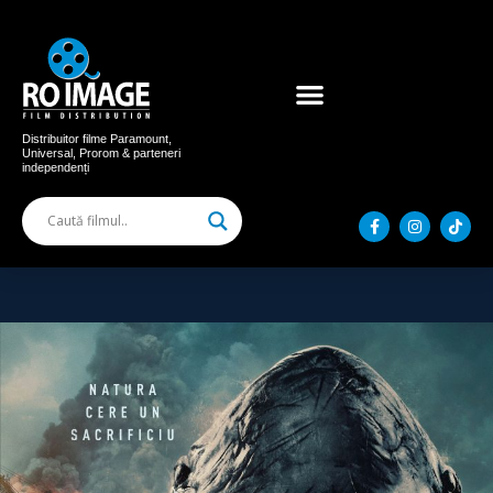
Acum în cinema
Filme distribuite
Distribuitor filme Paramount,
Universal, Prorom & parteneri
independenți