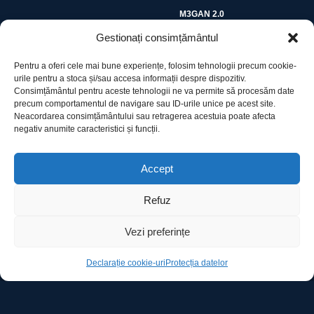
M3GAN 2.0
Gestionați consimțământul
Pentru a oferi cele mai bune experiențe, folosim tehnologii precum cookie-
urile pentru a stoca și/sau accesa informații despre dispozitiv.
Consimțământul pentru aceste tehnologii ne va permite să procesăm date
precum comportamentul de navigare sau ID-urile unice pe acest site.
Utile
Neacordarea consimțământului sau retragerea acestuia poate afecta
negativ anumite caracteristici și funcții.
Protecția datelor
Accept
Declarație cookie-uri
Refuz
Contact
Vezi preferințe
Declarație cookie-uri
Protecția datelor
Ro Image SRL
Strada Mihai Eminescu, nr. 142, et.7, ap. 23,
sector 2, BUCURESTI
Tel:
+40 (21) 250.5103,
+40 (21) 250.5104