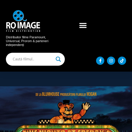
Acum în cinema
Filme distribuite
Distribuitor filme Paramount,
Universal, Prorom & parteneri
independenți