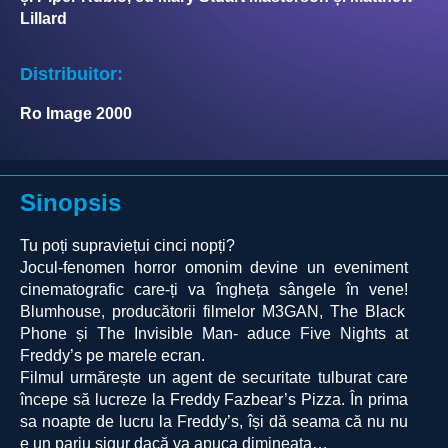
Lillard
Distribuitor:
Ro Image 2000
Sinopsis
Tu poți supraviețui cinci nopți?
Jocul-fenomen horror omonim devine un eveniment
cinematografic care-
ți va îngheța sângele în vene!
Blumhouse, producătorii filmelor M3GAN, The Black
Phone și The Invisible Man- aduce Five Nights at
Freddy’s pe marele ecran.
Filmul urmărește un agent de securitate tulburat care
începe să lucreze la Freddy Fazbear’s Pizza. În prima
sa noapte de lucru la Freddy’s, își dă seama că nu nu
e un pariu sigur dacă va apuca dimineața…