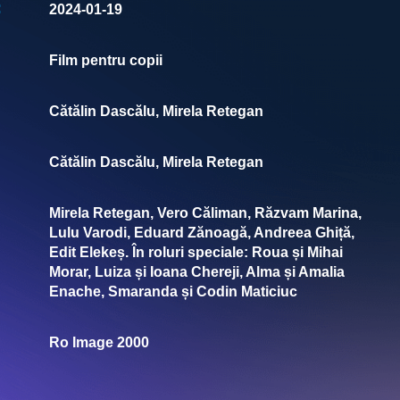
:
2024-01-19
Film pentru copii
Cătălin Dascălu, Mirela Retegan
Cătălin Dascălu, Mirela Retegan
Mirela Retegan, Vero Căliman, Răzvam Marina,
Lulu Varodi, Eduard Zănoagă, Andreea Ghiță,
Edit Elekeș. În roluri speciale: Roua și Mihai
Morar, Luiza și Ioana Chereji, Alma și Amalia
Enache, Smaranda și Codin Maticiuc
Ro Image 2000