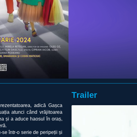
Trailer
i Prezentatoarea, adică Gașca
uația atunci când vrăjitoarea
ea și a aduce haosul în oraș,
eră.
se într-o serie de peripeții și