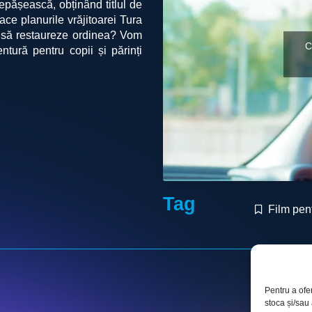
depășească, obținând titlul de
ace planurile vrăjitoarei Tura
i să restaureze ordinea? Vom
C
ntură pentru copii și părinți
Tag
Film pent
Pentru a ofe
stoca și/sau