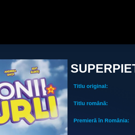
SUPERPIET
Titlu original:
Titlu română:
Premieră în România: