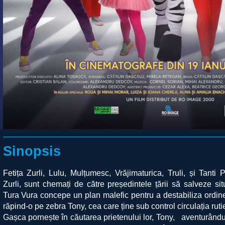
Sinopsis
Fetița Zurli, Lulu, Mulțumesc, Vrăjimaturica, Truli, și Tant
Zurli, sunt chemați de către președintele țării să salveze sit
Tura Vura concepe un plan malefic pentru a destabiliza ordin
răpind-o pe zebra Tony, cea care ține sub control circulația ruti
Gașca pornește în căutarea prietenului lor, Tony,
aventurându-