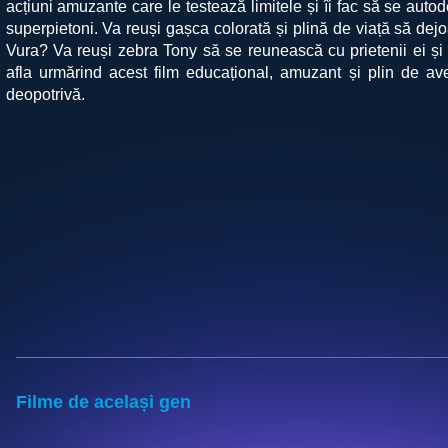
acțiuni amuzante care le testează limitele și îi fac să se auto
superpietoni. Va reuși gașca colorată și plină de viață să dejo
Vura? Va reuși zebra Tony să se reunească cu prietenii ei ș
afla urmărind acest film educațional, amuzant și plin de ave
deopotrivă.
Filme de același gen