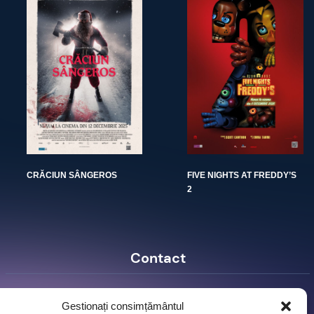
CRĂCIUN SÂNGEROS
FIVE NIGHTS AT FREDDY’S
2
Contact
Ro Image SRL
Gestionați consimțământul
Strada Mihai Eminescu, nr. 142, et.7, ap. 23,