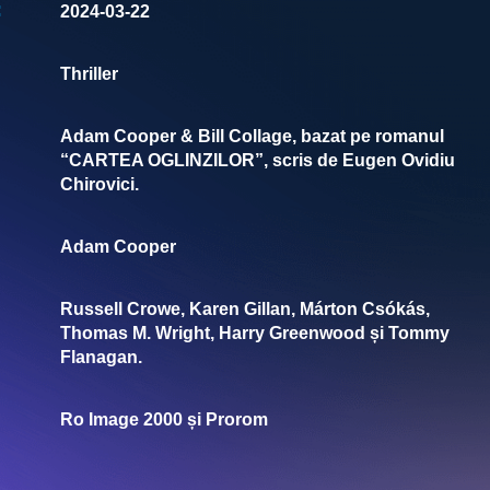
:
2024-03-22
Thriller
Adam Cooper & Bill Collage, bazat pe romanul
“CARTEA OGLINZILOR”, scris de Eugen Ovidiu
Chirovici.
Adam Cooper
Russell Crowe, Karen Gillan, Márton Csókás,
Thomas M. Wright, Harry Greenwood și Tommy
Flanagan.
Ro Image 2000 și Prorom