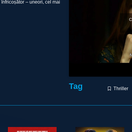
înfricoșător – uneori, cel mai
C
Tag
Thriller