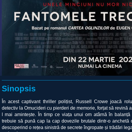
Sinopsis
În acest captivant thriller polițist, Russell Crowe joacă ro
detectiv la Omucideri cu pierderi de memorie, forțat să revină 
l mai amintește. În timp ce viața unui om atârnă în balanță
trebuie să pună cap la cap dovezile brutale dintr-o anchetă
descoperind o rețea sinistră de secrete îngropate și trădări lega