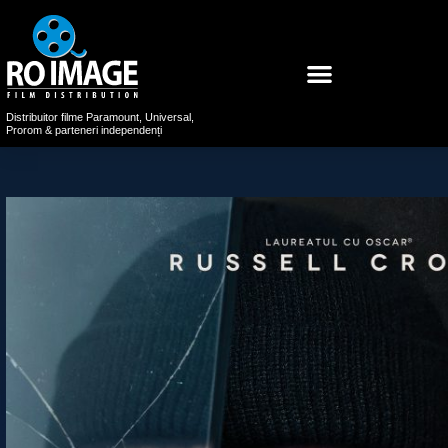
Distribuitor filme Paramount, Universal,
Prorom & parteneri independenți