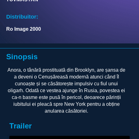
Distribuitor:
Ro Image 2000
Sinopsis
Anora, o tânără prostituată din Brooklyn, are șansa de
a deveni o Cenușăreasă modernă atunci când îl
cunoaște și se căsătorește impulsiv cu fiul unui
oligarh. Odată ce vestea ajunge în Rusia, povestea ei
ca-n basme este pusă în pericol, deoarece părinții
iubitului ei pleacă spre New York pentru a obține
anularea căsătoriei.
Trailer