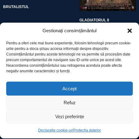
BRUTALISTUL
GLADIATORUL II
Gestionați consimțământul
Pentru a oferi cele mai bune experiențe, folosim tehnologii precum cookie-
urile pentru a stoca și/sau accesa informații despre dispozitiv.
Consimțământul pentru aceste tehnologii ne va permite să procesăm date
precum comportamentul de navigare sau ID-urile unice pe acest site.
Utile
Neacordarea consimțământului sau retragerea acestuia poate afecta
negativ anumite caracteristici și funcții.
Protecția datelor
Accept
Declarație cookie-uri
Refuz
Contact
Vezi preferințe
Declarație cookie-uri
Protecția datelor
Ro Image SRL