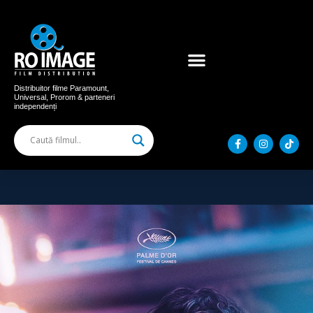
Acum în cinema
Filme distribuite
Distribuitor filme Paramount,
Universal, Prorom & parteneri
independenți