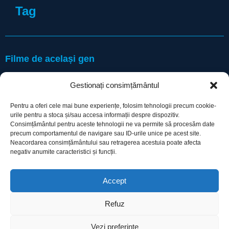
Tag
Filme de același gen
Gestionați consimțământul
Pentru a oferi cele mai bune experiențe, folosim tehnologii precum cookie-
urile pentru a stoca și/sau accesa informații despre dispozitiv.
Consimțământul pentru aceste tehnologii ne va permite să procesăm date
precum comportamentul de navigare sau ID-urile unice pe acest site.
Utile
Neacordarea consimțământului sau retragerea acestuia poate afecta
negativ anumite caracteristici și funcții.
Protecția datelor
Accept
Declarație cookie-uri
Refuz
Contact
Vezi preferințe